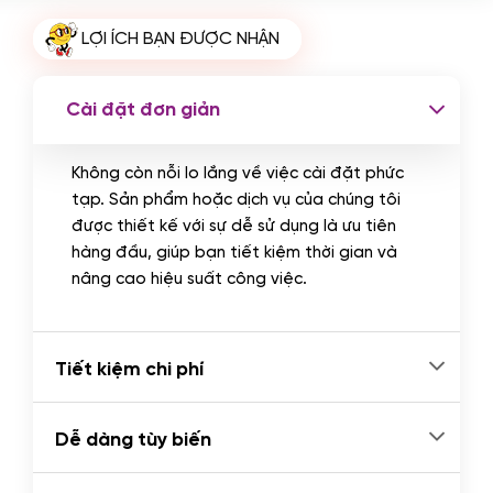
Cài plugin xử lý thanh toán tự động
LỢI ÍCH BẠN ĐƯỢC NHẬN
qua ngân hàng vietcombank,
techcombank, Zalopay, QR code...
(+2.000.000 VND)
Cài đặt đơn giản
Không còn nỗi lo lắng về việc cài đặt phức
tạp. Sản phẩm hoặc dịch vụ của chúng tôi
được thiết kế với sự dễ sử dụng là ưu tiên
hàng đầu, giúp bạn tiết kiệm thời gian và
nâng cao hiệu suất công việc.
Tiết kiệm chi phí
Dễ dàng tùy biến