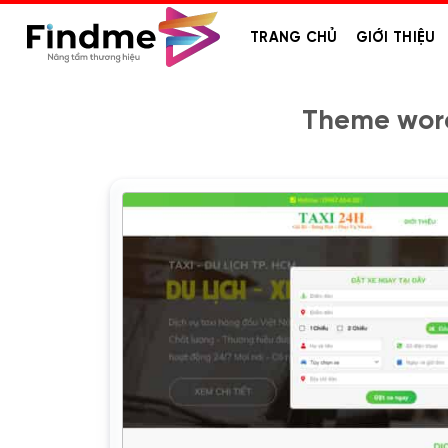
Bỏ
qua
TRANG CHỦ
GIỚI THIỆU
nội
dung
Theme word