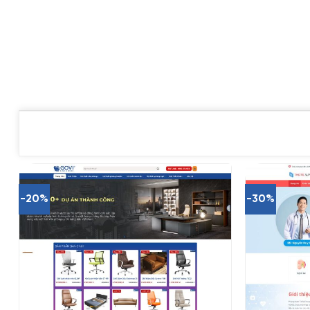
-20%
-30%