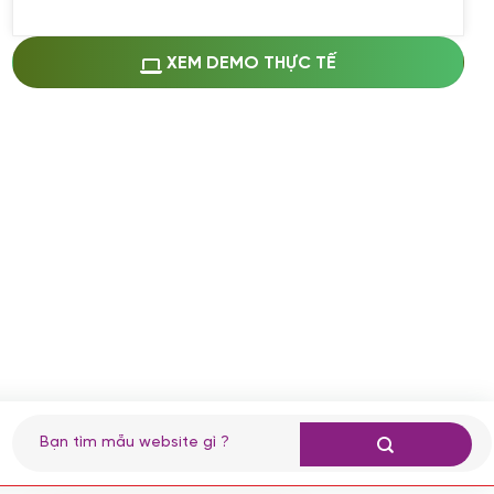
Miễn phí cài web lên host giống demo
100%
(+0 VND)
Thay logo + thông tin doanh nghiệp
XEM DEMO THỰC TẾ
(+100.000 VND)
Đổi màu chủ đạo theo tông của logo
(+250.000 VND)
Sửa danh mục và sắp xếp lại thanh
menu
(+200.000 VND)
Thay đổi bố cục trang chủ (đơn giản)
(+200.000 VND)
Đăng 10 bài viết chuẩn seo
(+500.000 VND)
Nhập liệu 100 bài viết
(+1.000.000 VND)
CÀI ĐẶT PLUGINS
Tìm
kiếm:
Cài đặt plugin theo yêu cầu
(+100.000 VND)