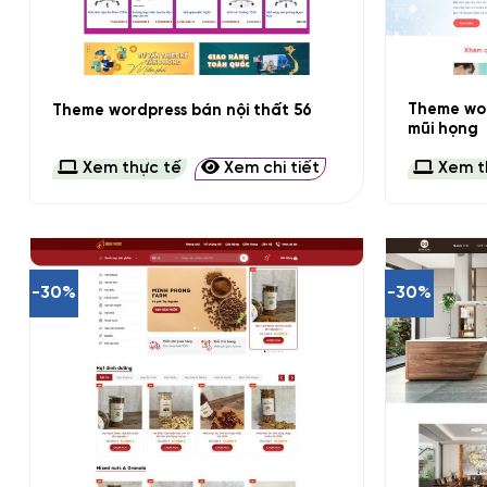
+
+
Theme wor
Theme wordpress bán nội thất 56
mũi họng
Xem thực tế
Xem chi tiết
Xem t
-30%
-30%