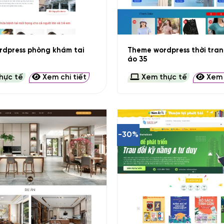
+
dpress phòng khám tai
Theme wordpress thời tra
áo 35
hực tế
Xem chi tiết
Xem thực tế
Xem c
-30%