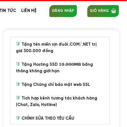
TIN TỨC
LIÊN HỆ
ĐĂNG NHẬP
GIỎ HÀNG
Tặng tên miền xịn đuôi .COM/.NET trị
giá 300.000 đồng
Tặng Hosting SSD 𝟭𝟬.𝟬𝟬𝟬𝗠𝗕 băng
thông không giới hạn
Tặng Chứng chỉ bảo mật web SSL
Tích hợp kênh tương tác khách hàng
(Chat, Zalo, Hotline)
CHỈNH SỬA THEO YÊU CẦU