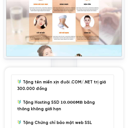
Tặng tên miền xịn đuôi .COM/.NET trị giá
300.000 đồng
Tặng Hosting SSD 𝟭𝟬.𝟬𝟬𝟬𝗠𝗕 băng
thông không giới hạn
Tặng Chứng chỉ bảo mật web SSL