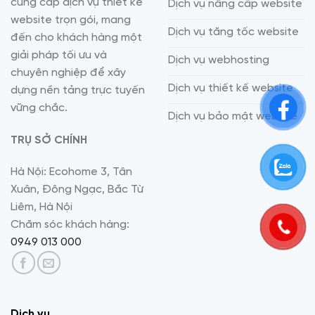
cung cấp dịch vụ thiết kế
Dịch vụ nâng cấp website
website trọn gói, mang
Dịch vụ tăng tốc website
đến cho khách hàng một
giải pháp tối ưu và
Dịch vụ webhosting
chuyên nghiệp để xây
Dịch vụ thiết kế website
dựng nền tảng trực tuyến
vững chắc.
Dịch vụ bảo mật website
TRỤ SỞ CHÍNH
Hà Nội: Ecohome 3, Tân
Xuân, Đông Ngạc, Bắc Từ
Liêm, Hà Nội
Chăm sóc khách hàng:
0949 013 000
Dịch vụ