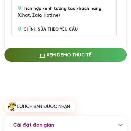
Tích hợp kênh tương tác khách hàng
(Chat, Zalo, Hotline)
CHỈNH SỬA THEO YÊU CẦU
Miễn phí cài web lên host giống demo
100%
(+0 VND)
Thay logo + thông tin doanh nghiệp
XEM DEMO THỰC TẾ
(+100.000 VND)
Đổi màu chủ đạo theo tông của logo
(+250.000 VND)
Sửa danh mục và sắp xếp lại thanh
menu
(+200.000 VND)
Thay đổi bố cục trang chủ (đơn giản)
LỢI ÍCH BẠN ĐƯỢC NHẬN
(+200.000 VND)
Đăng 10 bài viết chuẩn seo
(+500.000 VND)
Cài đặt đơn giản
Nhập liệu 100 bài viết
(+1.000.000 VND)