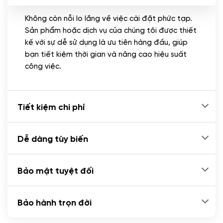
Không còn nỗi lo lắng về việc cài đặt phức tạp.
CÀI ĐẶT PLUGINS
Sản phẩm hoặc dịch vụ của chúng tôi được thiết
Cài đặt plugin theo yêu cầu
kế với sự dễ sử dụng là ưu tiên hàng đầu, giúp
(+100.000 VND)
bạn tiết kiệm thời gian và nâng cao hiệu suất
Cài plugin xử lý thanh toán tự động qua
công việc.
ngân hàng vietcombank, techcombank,
Zalopay, QR code...
(+2.000.000 VND)
Tiết kiệm chi phí
Dễ dàng tùy biến
Bảo mật tuyệt đối
Bảo hành trọn đời