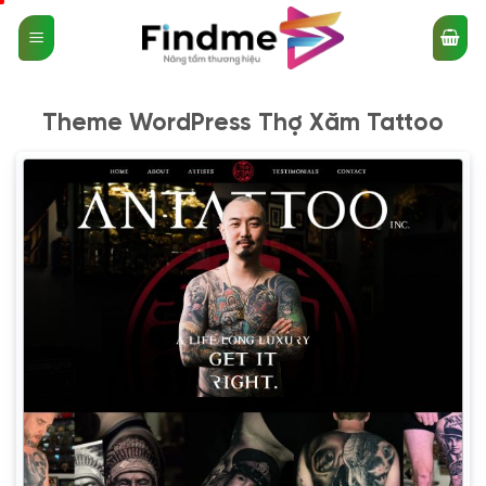
Bỏ
qua
nội
dung
Theme WordPress Thợ Xăm Tattoo