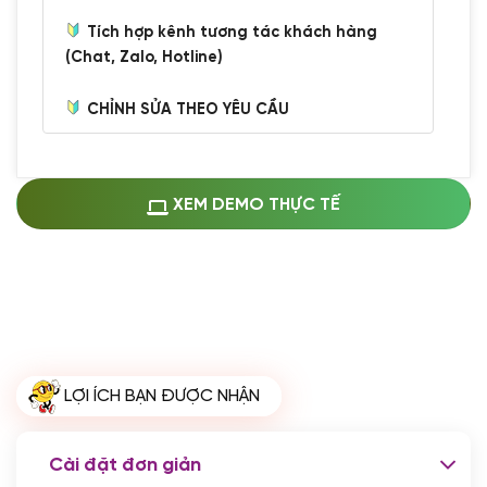
Tích hợp kênh tương tác khách hàng
(Chat, Zalo, Hotline)
CHỈNH SỬA THEO YÊU CẦU
Miễn phí cài web lên host giống demo
100%
(+0 VND)
Thay logo + thông tin doanh nghiệp
XEM DEMO THỰC TẾ
(+100.000 VND)
Đổi màu chủ đạo theo tông của logo
(+250.000 VND)
Sửa danh mục và sắp xếp lại thanh
menu
(+200.000 VND)
Thay đổi bố cục trang chủ (đơn giản)
LỢI ÍCH BẠN ĐƯỢC NHẬN
(+200.000 VND)
Đăng 10 bài viết chuẩn seo
(+500.000 VND)
Cài đặt đơn giản
Nhập liệu 100 bài viết
(+1.000.000 VND)