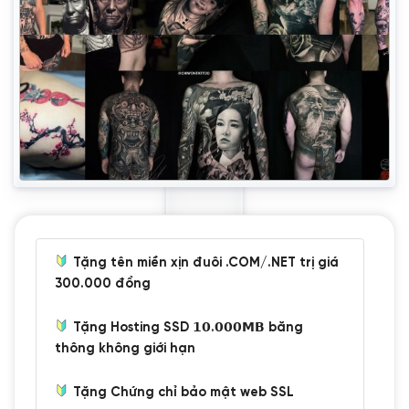
Tặng tên miền xịn đuôi .COM/.NET trị giá
300.000 đồng
Tặng Hosting SSD 𝟭𝟬.𝟬𝟬𝟬𝗠𝗕 băng
thông không giới hạn
Tặng Chứng chỉ bảo mật web SSL