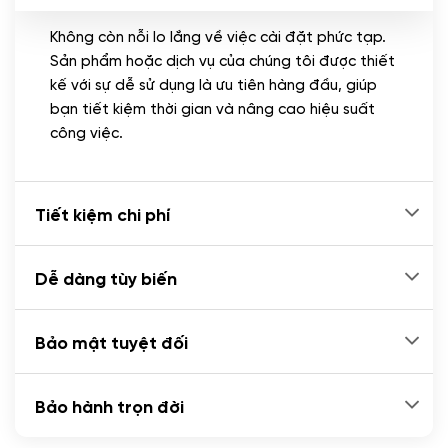
Không còn nỗi lo lắng về việc cài đặt phức tạp.
CÀI ĐẶT PLUGINS
Sản phẩm hoặc dịch vụ của chúng tôi được thiết
Cài đặt plugin theo yêu cầu
kế với sự dễ sử dụng là ưu tiên hàng đầu, giúp
(+100.000 VND)
bạn tiết kiệm thời gian và nâng cao hiệu suất
Cài plugin xử lý thanh toán tự động qua
công việc.
ngân hàng vietcombank, techcombank,
Zalopay, QR code...
(+2.000.000 VND)
Tiết kiệm chi phí
Dễ dàng tùy biến
Bảo mật tuyệt đối
Bảo hành trọn đời