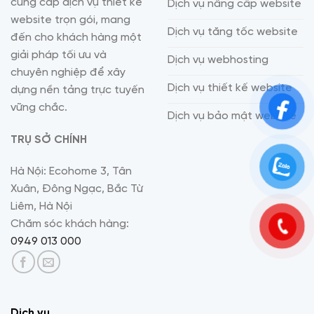
cung cấp dịch vụ thiết kế
Dịch vụ nâng cấp website
website trọn gói, mang
Dịch vụ tăng tốc website
đến cho khách hàng một
giải pháp tối ưu và
Dịch vụ webhosting
chuyên nghiệp để xây
Dịch vụ thiết kế website
dựng nền tảng trực tuyến
vững chắc.
Dịch vụ bảo mật website
TRỤ SỞ CHÍNH
Hà Nội: Ecohome 3, Tân
Xuân, Đông Ngạc, Bắc Từ
Liêm, Hà Nội
Chăm sóc khách hàng:
0949 013 000
Dịch vụ