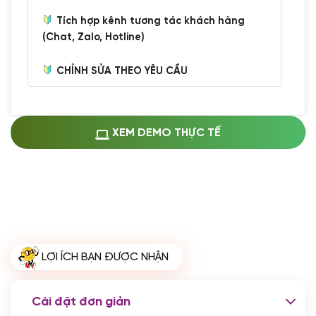
Tích hợp kênh tương tác khách hàng
(Chat, Zalo, Hotline)
CHỈNH SỬA THEO YÊU CẦU
Miễn phí cài web lên host giống demo
100%
(+0 VND)
Thay logo + thông tin doanh nghiệp
XEM DEMO THỰC TẾ
(+100.000 VND)
Đổi màu chủ đạo theo tông của logo
(+250.000 VND)
Sửa danh mục và sắp xếp lại thanh
menu
(+200.000 VND)
Thay đổi bố cục trang chủ (đơn giản)
LỢI ÍCH BẠN ĐƯỢC NHẬN
(+200.000 VND)
Đăng 10 bài viết chuẩn seo
(+500.000 VND)
Cài đặt đơn giản
Nhập liệu 100 bài viết
(+1.000.000 VND)