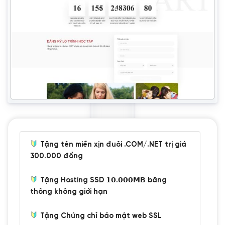
Tặng tên miền xịn đuôi .COM/.NET trị giá
300.000 đồng
Tặng Hosting SSD 𝟭𝟬.𝟬𝟬𝟬𝗠𝗕 băng
thông không giới hạn
Tặng Chứng chỉ bảo mật web SSL