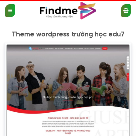
Bỏ
qua
nội
dung
Theme wordpress trường học edu7