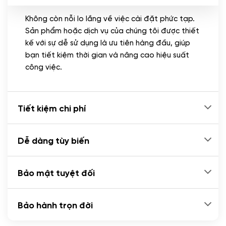
Không còn nỗi lo lắng về việc cài đặt phức tạp.
CÀI ĐẶT PLUGINS
Sản phẩm hoặc dịch vụ của chúng tôi được thiết
Cài đặt plugin theo yêu cầu
kế với sự dễ sử dụng là ưu tiên hàng đầu, giúp
(+100.000 VND)
bạn tiết kiệm thời gian và nâng cao hiệu suất
Cài plugin xử lý thanh toán tự động qua
công việc.
ngân hàng vietcombank, techcombank,
Zalopay, QR code...
(+2.000.000 VND)
Tiết kiệm chi phí
Dễ dàng tùy biến
Bảo mật tuyệt đối
Bảo hành trọn đời