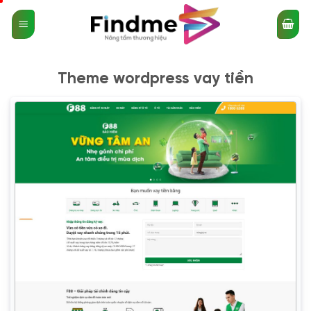
Bỏ
qua
nội
dung
Theme wordpress vay tiền