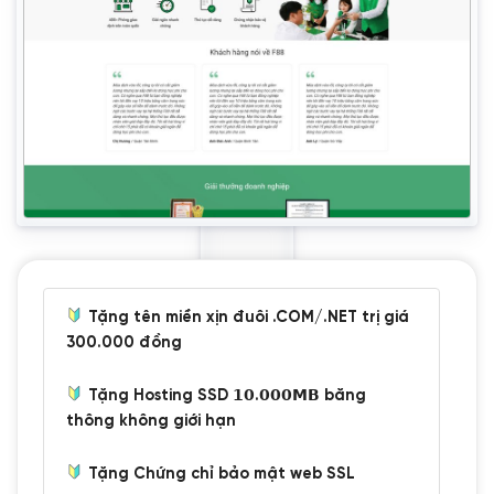
Tặng tên miền xịn đuôi .COM/.NET trị giá
300.000 đồng
Tặng Hosting SSD 𝟭𝟬.𝟬𝟬𝟬𝗠𝗕 băng
thông không giới hạn
Tặng Chứng chỉ bảo mật web SSL