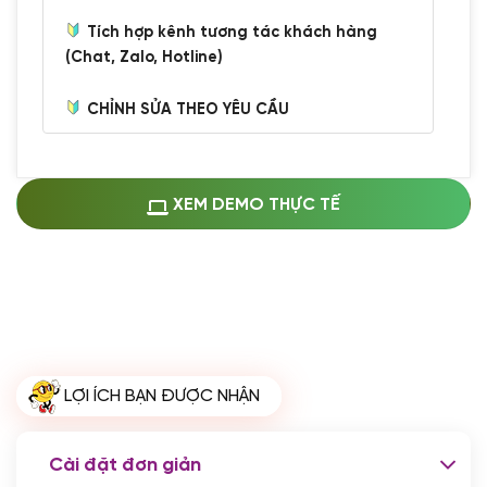
Tích hợp kênh tương tác khách hàng
(Chat, Zalo, Hotline)
CHỈNH SỬA THEO YÊU CẦU
Miễn phí cài web lên host giống demo
100%
(+0 VND)
Thay logo + thông tin doanh nghiệp
XEM DEMO THỰC TẾ
(+100.000 VND)
Đổi màu chủ đạo theo tông của logo
(+250.000 VND)
Sửa danh mục và sắp xếp lại thanh
menu
(+200.000 VND)
Thay đổi bố cục trang chủ (đơn giản)
LỢI ÍCH BẠN ĐƯỢC NHẬN
(+200.000 VND)
Đăng 10 bài viết chuẩn seo
(+500.000 VND)
Cài đặt đơn giản
Nhập liệu 100 bài viết
(+1.000.000 VND)