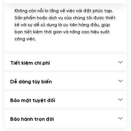
Không còn nỗi lo lắng về việc cài đặt phức tạp.
CÀI ĐẶT PLUGINS
Sản phẩm hoặc dịch vụ của chúng tôi được thiết
Cài đặt plugin theo yêu cầu
kế với sự dễ sử dụng là ưu tiên hàng đầu, giúp
(+100.000 VND)
bạn tiết kiệm thời gian và nâng cao hiệu suất
Cài plugin xử lý thanh toán tự động qua
công việc.
ngân hàng vietcombank, techcombank,
Zalopay, QR code...
(+2.000.000 VND)
Tiết kiệm chi phí
Dễ dàng tùy biến
Bảo mật tuyệt đối
Bảo hành trọn đời