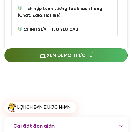
Tích hợp kênh tương tác khách hàng
(Chat, Zalo, Hotline)
CHỈNH SỬA THEO YÊU CẦU
Miễn phí cài web lên host giống demo
100%
(+0 VND)
Thay logo + thông tin doanh nghiệp
XEM DEMO THỰC TẾ
(+100.000 VND)
Đổi màu chủ đạo theo tông của logo
(+250.000 VND)
Sửa danh mục và sắp xếp lại thanh
menu
(+200.000 VND)
Thay đổi bố cục trang chủ (đơn giản)
LỢI ÍCH BẠN ĐƯỢC NHẬN
(+200.000 VND)
Đăng 10 bài viết chuẩn seo
(+500.000 VND)
Cài đặt đơn giản
Nhập liệu 100 bài viết
(+1.000.000 VND)