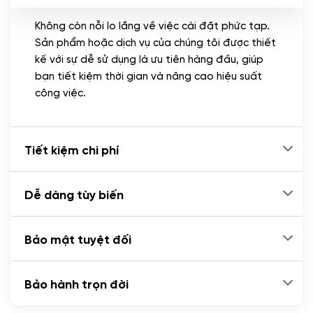
Không còn nỗi lo lắng về việc cài đặt phức tạp.
CÀI ĐẶT PLUGINS
Sản phẩm hoặc dịch vụ của chúng tôi được thiết
Cài đặt plugin theo yêu cầu
kế với sự dễ sử dụng là ưu tiên hàng đầu, giúp
(+100.000 VND)
bạn tiết kiệm thời gian và nâng cao hiệu suất
Cài plugin xử lý thanh toán tự động qua
công việc.
ngân hàng vietcombank, techcombank,
Zalopay, QR code...
(+2.000.000 VND)
Tiết kiệm chi phí
Dễ dàng tùy biến
Bảo mật tuyệt đối
Bảo hành trọn đời