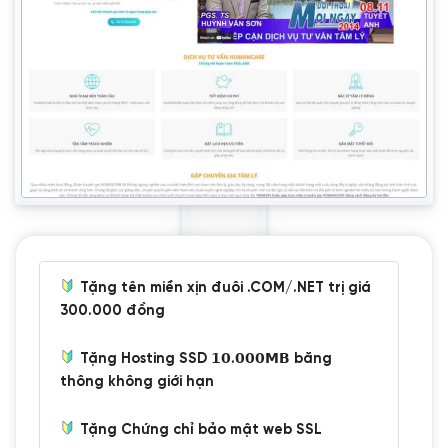
Tặng tên miền xịn đuôi .COM/.NET trị giá
300.000 đồng
Tặng Hosting SSD 𝟭𝟬.𝟬𝟬𝟬𝗠𝗕 băng
thông không giới hạn
Tặng Chứng chỉ bảo mật web SSL