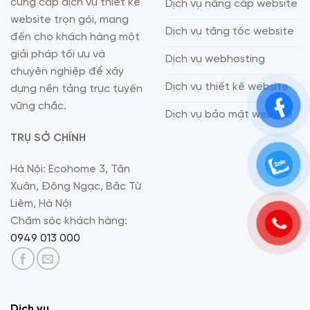
cung cấp dịch vụ thiết kế
Dịch vụ nâng cấp website
website trọn gói, mang
Dịch vụ tăng tốc website
đến cho khách hàng một
giải pháp tối ưu và
Dịch vụ webhosting
chuyên nghiệp để xây
Dịch vụ thiết kế website
dựng nền tảng trực tuyến
vững chắc.
Dịch vụ bảo mật website
TRỤ SỞ CHÍNH
Hà Nội: Ecohome 3, Tân
Xuân, Đông Ngạc, Bắc Từ
Liêm, Hà Nội
Chăm sóc khách hàng:
0949 013 000
Dịch vụ