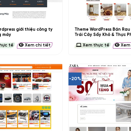
+
dpress giới thiệu công ty
Theme WordPress Bán Rau 
g máy
Trái Cây Sấy Khô & Thực 
hực tế
Xem chi tiết
Xem thực tế
Xem c
-20%