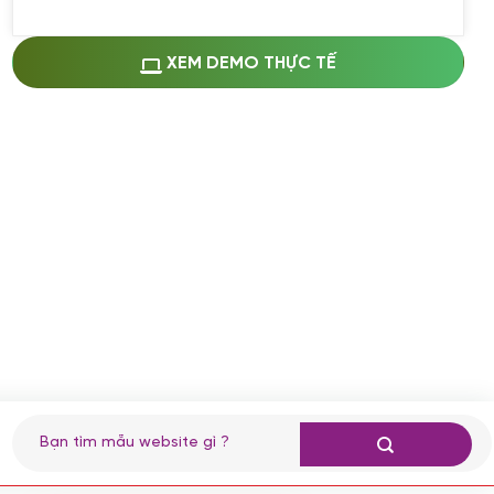
Miễn phí cài web lên host giống demo
100%
(+0 VND)
Thay logo + thông tin doanh nghiệp
XEM DEMO THỰC TẾ
(+100.000 VND)
Đổi màu chủ đạo theo tông của logo
(+250.000 VND)
Sửa danh mục và sắp xếp lại thanh
menu
(+200.000 VND)
Thay đổi bố cục trang chủ (đơn giản)
(+200.000 VND)
Đăng 10 bài viết chuẩn seo
(+500.000 VND)
Nhập liệu 100 bài viết
(+1.000.000 VND)
CÀI ĐẶT PLUGINS
Tìm
kiếm:
Cài đặt plugin theo yêu cầu
(+100.000 VND)