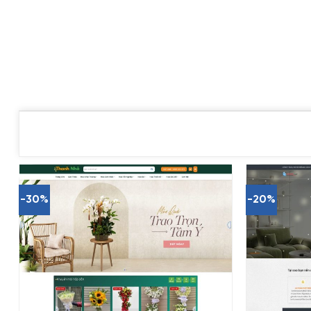
-30%
-20%