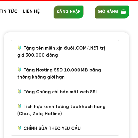
TIN TỨC
LIÊN HỆ
ĐĂNG NHẬP
GIỎ HÀNG
Tặng tên miền xịn đuôi .COM/.NET trị
giá 300.000 đồng
Tặng Hosting SSD 𝟭𝟬.𝟬𝟬𝟬𝗠𝗕 băng
thông không giới hạn
Tặng Chứng chỉ bảo mật web SSL
Tích hợp kênh tương tác khách hàng
(Chat, Zalo, Hotline)
CHỈNH SỬA THEO YÊU CẦU