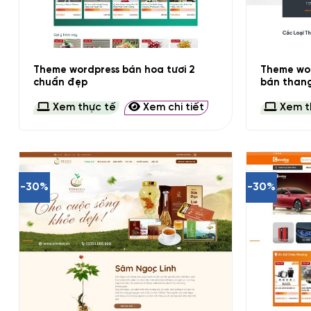
+
+
Theme wordpress bán hoa tươi 2
Theme wor
chuẩn đẹp
bán than
Xem thực tế
Xem chi tiết
Xem t
-30%
-30%