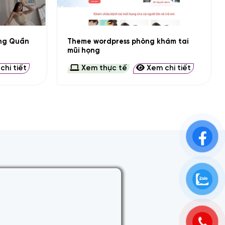
+
ang Quần
Theme wordpress phòng khám tai
mũi họng
hi tiết
Xem thực tế
Xem chi tiết