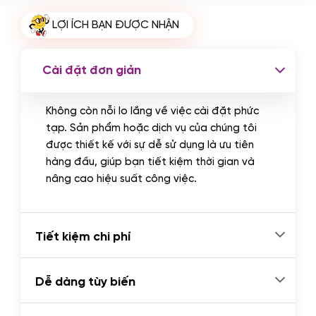
Cài plugin xử lý thanh toán tự động
LỢI ÍCH BẠN ĐƯỢC NHẬN
qua ngân hàng vietcombank,
techcombank, Zalopay, QR code...
(+2.000.000 VND)
Cài đặt đơn giản
Không còn nỗi lo lắng về việc cài đặt phức
tạp. Sản phẩm hoặc dịch vụ của chúng tôi
được thiết kế với sự dễ sử dụng là ưu tiên
hàng đầu, giúp bạn tiết kiệm thời gian và
nâng cao hiệu suất công việc.
Tiết kiệm chi phí
Dễ dàng tùy biến