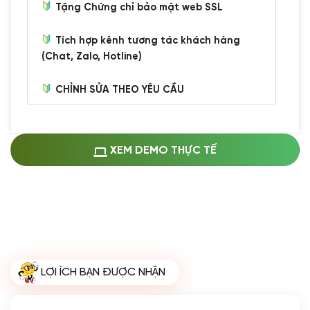
Tặng Chứng chỉ bảo mật web SSL
Tích hợp kênh tương tác khách hàng
(Chat, Zalo, Hotline)
CHỈNH SỬA THEO YÊU CẦU
Miễn phí cài web lên host giống demo
100%
(+0 VND)
Thay logo + thông tin doanh nghiệp
XEM DEMO THỰC TẾ
(+100.000 VND)
Đổi màu chủ đạo theo tông của logo
(+250.000 VND)
Sửa danh mục và sắp xếp lại thanh
menu
(+200.000 VND)
Thay đổi bố cục trang chủ (đơn giản)
LỢI ÍCH BẠN ĐƯỢC NHẬN
(+200.000 VND)
Đăng 10 bài viết chuẩn seo
(+500.000 VND)