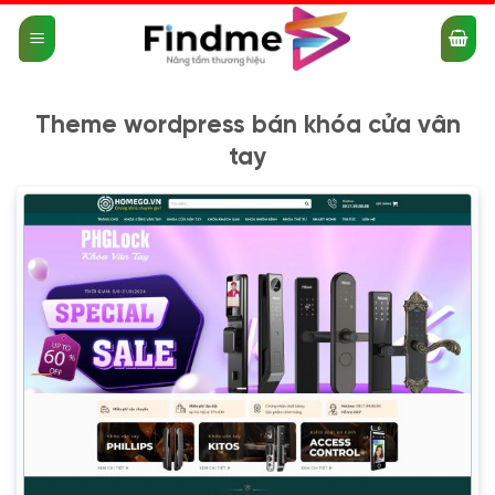
Bỏ
qua
nội
dung
Theme wordpress bán khóa cửa vân
tay