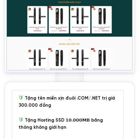
Tặng tên miền xịn đuôi .COM/.NET trị giá
300.000 đồng
Tặng Hosting SSD 𝟭𝟬.𝟬𝟬𝟬𝗠𝗕 băng
thông không giới hạn