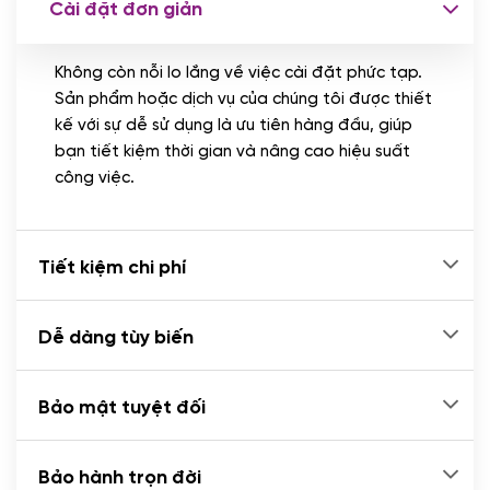
Cài đặt đơn giản
Nhập liệu 100 bài viết
(+1.000.000 VND)
Không còn nỗi lo lắng về việc cài đặt phức tạp.
CÀI ĐẶT PLUGINS
Sản phẩm hoặc dịch vụ của chúng tôi được thiết
Cài đặt plugin theo yêu cầu
kế với sự dễ sử dụng là ưu tiên hàng đầu, giúp
(+100.000 VND)
bạn tiết kiệm thời gian và nâng cao hiệu suất
Cài plugin xử lý thanh toán tự động qua
công việc.
ngân hàng vietcombank, techcombank,
Zalopay, QR code...
(+2.000.000 VND)
Tiết kiệm chi phí
Dễ dàng tùy biến
Bảo mật tuyệt đối
Bảo hành trọn đời