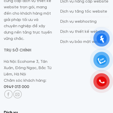
cung cấp dịch vụ thiết kế
Dịch vụ nâng cấp website
website trọn gói, mang
Dịch vụ tăng tốc website
đến cho khách hàng một
giải pháp tối ưu và
Dịch vụ webhosting
chuyên nghiệp để xây
Dịch vụ thiết kế website
dựng nền tảng trực tuyến
vững chắc.
Dịch vụ bảo mật website
TRỤ SỞ CHÍNH
Hà Nội: Ecohome 3, Tân
Xuân, Đông Ngạc, Bắc Từ
Liêm, Hà Nội
Chăm sóc khách hàng:
0949 013 000
Dịch vụ