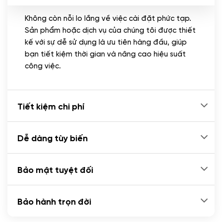
Không còn nỗi lo lắng về việc cài đặt phức tạp.
CÀI ĐẶT PLUGINS
Sản phẩm hoặc dịch vụ của chúng tôi được thiết
Cài đặt plugin theo yêu cầu
kế với sự dễ sử dụng là ưu tiên hàng đầu, giúp
(+100.000 VND)
bạn tiết kiệm thời gian và nâng cao hiệu suất
Cài plugin xử lý thanh toán tự động qua
công việc.
ngân hàng vietcombank, techcombank,
Zalopay, QR code...
(+2.000.000 VND)
Tiết kiệm chi phí
Dễ dàng tùy biến
Bảo mật tuyệt đối
Bảo hành trọn đời