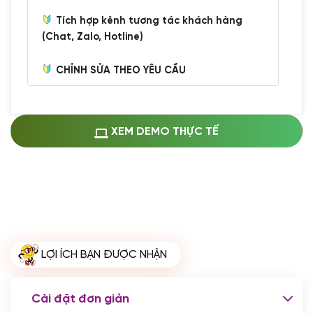
Tích hợp kênh tương tác khách hàng
(Chat, Zalo, Hotline)
CHỈNH SỬA THEO YÊU CẦU
Miễn phí cài web lên host giống demo
100%
(+0 VND)
Thay logo + thông tin doanh nghiệp
XEM DEMO THỰC TẾ
(+100.000 VND)
Đổi màu chủ đạo theo tông của logo
(+250.000 VND)
Sửa danh mục và sắp xếp lại thanh
menu
(+200.000 VND)
Thay đổi bố cục trang chủ (đơn giản)
LỢI ÍCH BẠN ĐƯỢC NHẬN
(+200.000 VND)
Đăng 10 bài viết chuẩn seo
(+500.000 VND)
Cài đặt đơn giản
Nhập liệu 100 bài viết
(+1.000.000 VND)