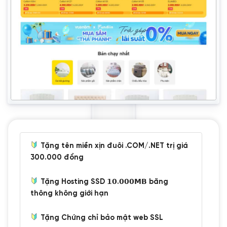
Tặng tên miền xịn đuôi .COM/.NET trị giá
300.000 đồng
Tặng Hosting SSD 𝟭𝟬.𝟬𝟬𝟬𝗠𝗕 băng
thông không giới hạn
Tặng Chứng chỉ bảo mật web SSL