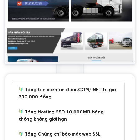
Tặng tên miền xịn đuôi .COM/.NET trị giá
300.000 đồng
Tặng Hosting SSD 𝟭𝟬.𝟬𝟬𝟬𝗠𝗕 băng
thông không giới hạn
Tặng Chứng chỉ bảo mật web SSL