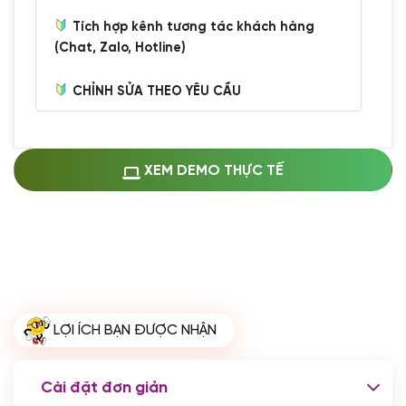
Tích hợp kênh tương tác khách hàng
(Chat, Zalo, Hotline)
CHỈNH SỬA THEO YÊU CẦU
Miễn phí cài web lên host giống demo
100%
(+0 VND)
Thay logo + thông tin doanh nghiệp
XEM DEMO THỰC TẾ
(+100.000 VND)
Đổi màu chủ đạo theo tông của logo
(+250.000 VND)
Sửa danh mục và sắp xếp lại thanh
menu
(+200.000 VND)
Thay đổi bố cục trang chủ (đơn giản)
LỢI ÍCH BẠN ĐƯỢC NHẬN
(+200.000 VND)
Đăng 10 bài viết chuẩn seo
(+500.000 VND)
Cài đặt đơn giản
Nhập liệu 100 bài viết
(+1.000.000 VND)