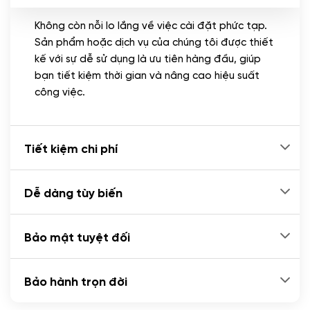
Không còn nỗi lo lắng về việc cài đặt phức tạp.
CÀI ĐẶT PLUGINS
Sản phẩm hoặc dịch vụ của chúng tôi được thiết
Cài đặt plugin theo yêu cầu
kế với sự dễ sử dụng là ưu tiên hàng đầu, giúp
(+100.000 VND)
bạn tiết kiệm thời gian và nâng cao hiệu suất
Cài plugin xử lý thanh toán tự động qua
công việc.
ngân hàng vietcombank, techcombank,
Zalopay, QR code...
(+2.000.000 VND)
Tiết kiệm chi phí
Dễ dàng tùy biến
Bảo mật tuyệt đối
Bảo hành trọn đời