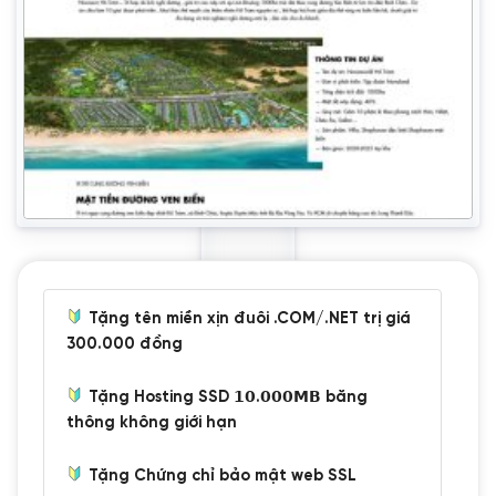
Tặng tên miền xịn đuôi .COM/.NET trị giá
300.000 đồng
Tặng Hosting SSD 𝟭𝟬.𝟬𝟬𝟬𝗠𝗕 băng
thông không giới hạn
Tặng Chứng chỉ bảo mật web SSL