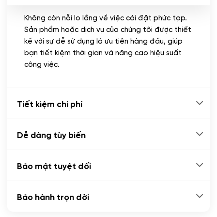
Không còn nỗi lo lắng về việc cài đặt phức tạp.
CÀI ĐẶT PLUGINS
Sản phẩm hoặc dịch vụ của chúng tôi được thiết
Cài đặt plugin theo yêu cầu
kế với sự dễ sử dụng là ưu tiên hàng đầu, giúp
(+100.000 VND)
bạn tiết kiệm thời gian và nâng cao hiệu suất
Cài plugin xử lý thanh toán tự động qua
công việc.
ngân hàng vietcombank, techcombank,
Zalopay, QR code...
(+2.000.000 VND)
Tiết kiệm chi phí
Dễ dàng tùy biến
Bảo mật tuyệt đối
Bảo hành trọn đời