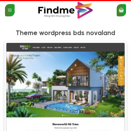
Bỏ
qua
nội
dung
Theme wordpress bds novaland