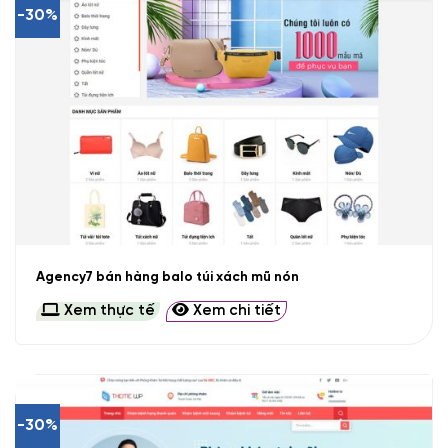
-30%
Agency7 bán hàng balo túi xách mũ nón
Xem thực tế
Xem chi tiết
-30%