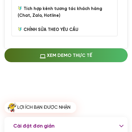
Tích hợp kênh tương tác khách hàng
(Chat, Zalo, Hotline)
CHỈNH SỬA THEO YÊU CẦU
Miễn phí cài web lên host giống demo
100%
(+0 VND)
Thay logo + thông tin doanh nghiệp
XEM DEMO THỰC TẾ
(+100.000 VND)
Đổi màu chủ đạo theo tông của logo
(+250.000 VND)
Sửa danh mục và sắp xếp lại thanh
menu
(+200.000 VND)
Thay đổi bố cục trang chủ (đơn giản)
LỢI ÍCH BẠN ĐƯỢC NHẬN
(+200.000 VND)
Đăng 10 bài viết chuẩn seo
(+500.000 VND)
Cài đặt đơn giản
Nhập liệu 100 bài viết
(+1.000.000 VND)