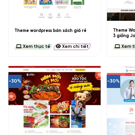
+
+
Theme Wor
Theme wordpress bán sách giá rẻ
3 giống J
Xem thực tế
Xem chi tiết
Xem t
-30%
-30%