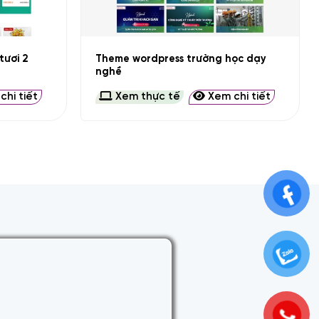
+
tươi 2
Theme wordpress trường học dạy
nghề
hi tiết
Xem thực tế
Xem chi tiết