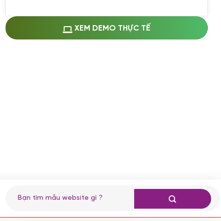
Miễn phí cài web lên host giống demo
100%
(+0 VND)
Thay logo + thông tin doanh nghiệp
XEM DEMO THỰC TẾ
(+100.000 VND)
Đổi màu chủ đạo theo tông của logo
(+250.000 VND)
Sửa danh mục và sắp xếp lại thanh
menu
(+200.000 VND)
Thay đổi bố cục trang chủ (đơn giản)
(+200.000 VND)
Đăng 10 bài viết chuẩn seo
(+500.000 VND)
Nhập liệu 100 bài viết
(+1.000.000 VND)
CÀI ĐẶT PLUGINS
Tìm
kiếm:
Cài đặt plugin theo yêu cầu
(+100.000 VND)