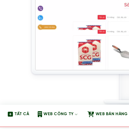
TẤT CẢ
WEB CÔNG TY
WEB BÁN HÀNG