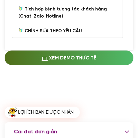
Tích hợp kênh tương tác khách hàng
(Chat, Zalo, Hotline)
CHỈNH SỬA THEO YÊU CẦU
Miễn phí cài web lên host giống demo
100%
(+0 VND)
Thay logo + thông tin doanh nghiệp
XEM DEMO THỰC TẾ
(+100.000 VND)
Đổi màu chủ đạo theo tông của logo
(+250.000 VND)
Sửa danh mục và sắp xếp lại thanh
menu
(+200.000 VND)
Thay đổi bố cục trang chủ (đơn giản)
LỢI ÍCH BẠN ĐƯỢC NHẬN
(+200.000 VND)
Đăng 10 bài viết chuẩn seo
(+500.000 VND)
Cài đặt đơn giản
Nhập liệu 100 bài viết
(+1.000.000 VND)