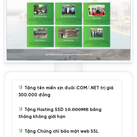
Tặng tên miền xịn đuôi .COM/.NET trị giá
300.000 đồng
Tặng Hosting SSD 𝟭𝟬.𝟬𝟬𝟬𝗠𝗕 băng
thông không giới hạn
Tặng Chứng chỉ bảo mật web SSL