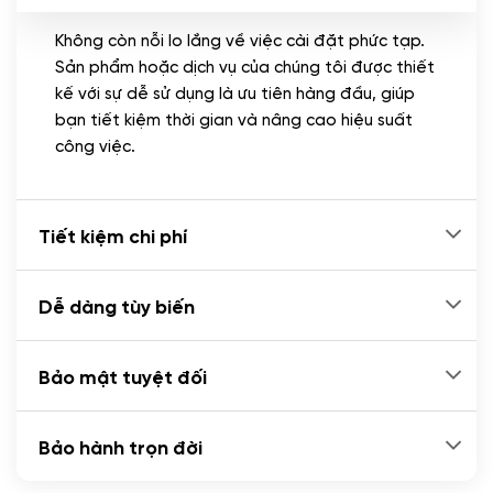
Không còn nỗi lo lắng về việc cài đặt phức tạp.
CÀI ĐẶT PLUGINS
Sản phẩm hoặc dịch vụ của chúng tôi được thiết
Cài đặt plugin theo yêu cầu
kế với sự dễ sử dụng là ưu tiên hàng đầu, giúp
(+100.000 VND)
bạn tiết kiệm thời gian và nâng cao hiệu suất
Cài plugin xử lý thanh toán tự động qua
công việc.
ngân hàng vietcombank, techcombank,
Zalopay, QR code...
(+2.000.000 VND)
Tiết kiệm chi phí
Dễ dàng tùy biến
Bảo mật tuyệt đối
Bảo hành trọn đời