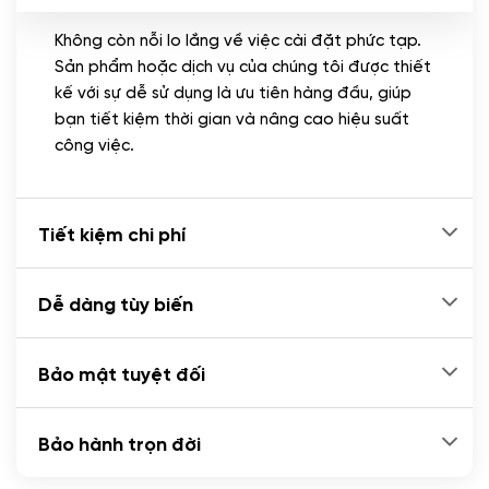
Không còn nỗi lo lắng về việc cài đặt phức tạp.
CÀI ĐẶT PLUGINS
Sản phẩm hoặc dịch vụ của chúng tôi được thiết
Cài đặt plugin theo yêu cầu
kế với sự dễ sử dụng là ưu tiên hàng đầu, giúp
(+100.000 VND)
bạn tiết kiệm thời gian và nâng cao hiệu suất
Cài plugin xử lý thanh toán tự động qua
công việc.
ngân hàng vietcombank, techcombank,
Zalopay, QR code...
(+2.000.000 VND)
Tiết kiệm chi phí
Dễ dàng tùy biến
Bảo mật tuyệt đối
Bảo hành trọn đời