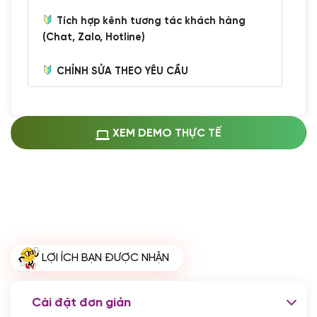
Tích hợp kênh tương tác khách hàng
(Chat, Zalo, Hotline)
CHỈNH SỬA THEO YÊU CẦU
Miễn phí cài web lên host giống demo
100%
(+0 VND)
Thay logo + thông tin doanh nghiệp
XEM DEMO THỰC TẾ
(+100.000 VND)
Đổi màu chủ đạo theo tông của logo
(+250.000 VND)
Sửa danh mục và sắp xếp lại thanh
menu
(+200.000 VND)
Thay đổi bố cục trang chủ (đơn giản)
LỢI ÍCH BẠN ĐƯỢC NHẬN
(+200.000 VND)
Đăng 10 bài viết chuẩn seo
(+500.000 VND)
Cài đặt đơn giản
Nhập liệu 100 bài viết
(+1.000.000 VND)