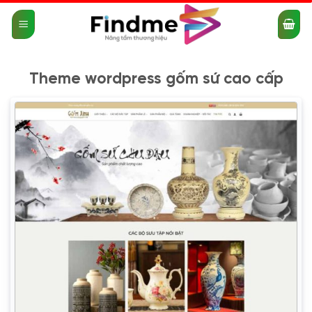
Bỏ
qua
nội
dung
Theme wordpress gốm sứ cao cấp