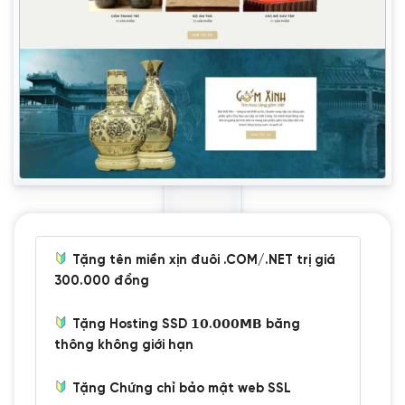
Tặng tên miền xịn đuôi .COM/.NET trị giá
300.000 đồng
Tặng Hosting SSD 𝟭𝟬.𝟬𝟬𝟬𝗠𝗕 băng
thông không giới hạn
Tặng Chứng chỉ bảo mật web SSL