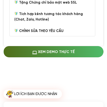
Tặng Chứng chỉ bảo mật web SSL
Tích hợp kênh tương tác khách hàng
(Chat, Zalo, Hotline)
CHỈNH SỬA THEO YÊU CẦU
Miễn phí cài web lên host giống demo
100%
(+0 VND)
Thay logo + thông tin doanh nghiệp
XEM DEMO THỰC TẾ
(+100.000 VND)
Đổi màu chủ đạo theo tông của logo
(+250.000 VND)
Sửa danh mục và sắp xếp lại thanh
menu
(+200.000 VND)
Thay đổi bố cục trang chủ (đơn giản)
LỢI ÍCH BẠN ĐƯỢC NHẬN
(+200.000 VND)
Đăng 10 bài viết chuẩn seo
(+500.000 VND)