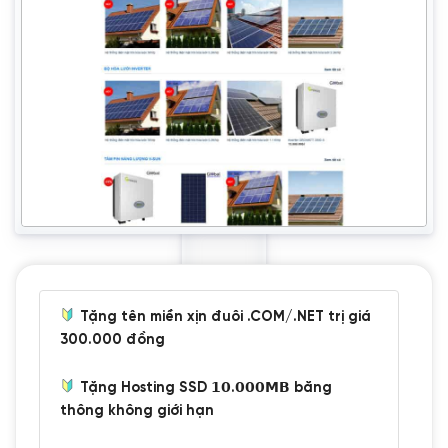
Tặng tên miền xịn đuôi .COM/.NET trị giá
300.000 đồng
Tặng Hosting SSD 𝟭𝟬.𝟬𝟬𝟬𝗠𝗕 băng
thông không giới hạn