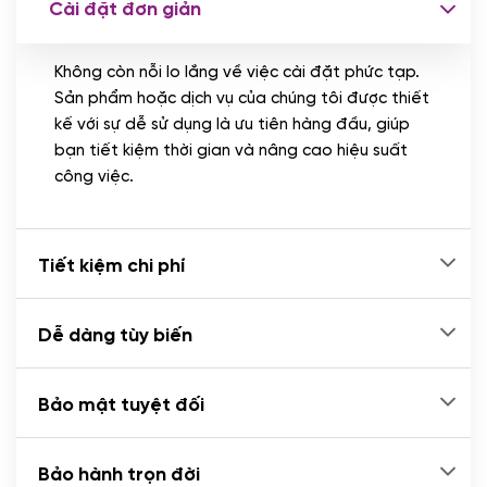
Cài đặt đơn giản
Nhập liệu 100 bài viết
(+1.000.000 VND)
Không còn nỗi lo lắng về việc cài đặt phức tạp.
CÀI ĐẶT PLUGINS
Sản phẩm hoặc dịch vụ của chúng tôi được thiết
Cài đặt plugin theo yêu cầu
kế với sự dễ sử dụng là ưu tiên hàng đầu, giúp
(+100.000 VND)
bạn tiết kiệm thời gian và nâng cao hiệu suất
Cài plugin xử lý thanh toán tự động qua
công việc.
ngân hàng vietcombank, techcombank,
Zalopay, QR code...
(+2.000.000 VND)
Tiết kiệm chi phí
Dễ dàng tùy biến
Bảo mật tuyệt đối
Bảo hành trọn đời