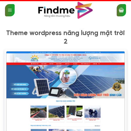
Bỏ
qua
nội
dung
Theme wordpress năng lượng mặt trời
2