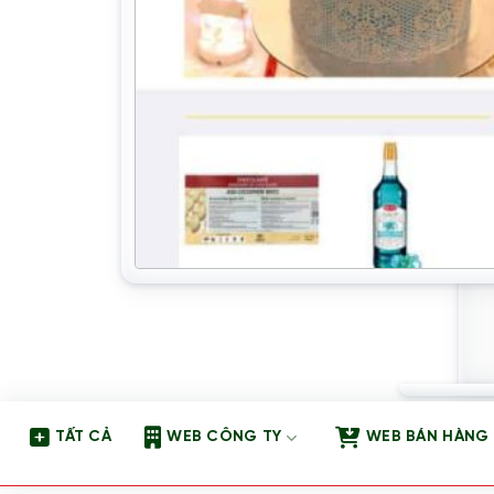
TẤT CẢ
WEB CÔNG TY
WEB BÁN HÀNG