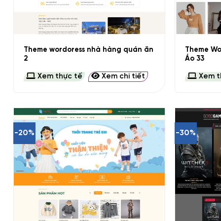
+
+
Theme wordoress nhà hàng quán ăn
Theme Wo
2
Áo 33
Xem thực tế
Xem chi tiết
Xem t
-20%
-30%