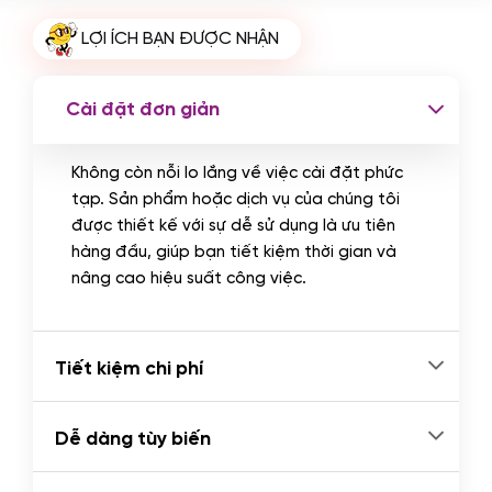
Cài plugin xử lý thanh toán tự động
LỢI ÍCH BẠN ĐƯỢC NHẬN
qua ngân hàng vietcombank,
techcombank, Zalopay, QR code...
(+2.000.000 VND)
Cài đặt đơn giản
Không còn nỗi lo lắng về việc cài đặt phức
tạp. Sản phẩm hoặc dịch vụ của chúng tôi
được thiết kế với sự dễ sử dụng là ưu tiên
hàng đầu, giúp bạn tiết kiệm thời gian và
nâng cao hiệu suất công việc.
Tiết kiệm chi phí
Dễ dàng tùy biến