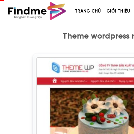
Bỏ
qua
TRANG CHỦ
GIỚI THIỆU
nội
dung
Theme wordpress n