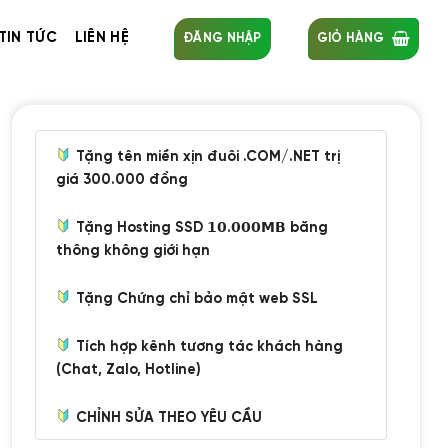
TIN TỨC
LIÊN HỆ
ĐĂNG NHẬP
GIỎ HÀNG
Tặng tên miền xịn đuôi .COM/.NET trị
giá 300.000 đồng
Tặng Hosting SSD 𝟭𝟬.𝟬𝟬𝟬𝗠𝗕 băng
thông không giới hạn
Tặng Chứng chỉ bảo mật web SSL
Tích hợp kênh tương tác khách hàng
(Chat, Zalo, Hotline)
CHỈNH SỬA THEO YÊU CẦU