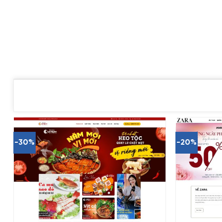
-30%
-20%