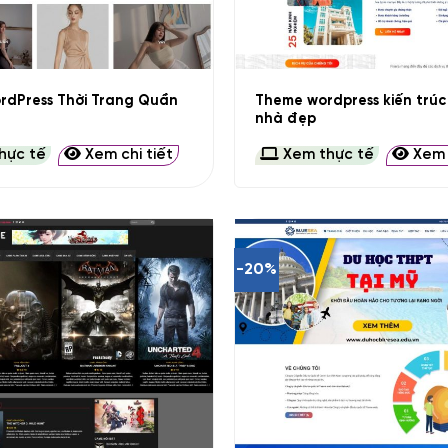
+
rdPress Thời Trang Quần
Theme wordpress kiến trú
nhà đẹp
hực tế
Xem chi tiết
Xem thực tế
Xem c
-20%