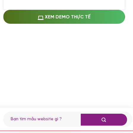
Miễn phí cài web lên host giống demo
100%
(+0 VND)
Thay logo + thông tin doanh nghiệp
XEM DEMO THỰC TẾ
(+100.000 VND)
Đổi màu chủ đạo theo tông của logo
(+250.000 VND)
Sửa danh mục và sắp xếp lại thanh
menu
(+200.000 VND)
Thay đổi bố cục trang chủ (đơn giản)
(+200.000 VND)
Đăng 10 bài viết chuẩn seo
(+500.000 VND)
Nhập liệu 100 bài viết
(+1.000.000 VND)
CÀI ĐẶT PLUGINS
Tìm
kiếm:
Cài đặt plugin theo yêu cầu
(+100.000 VND)