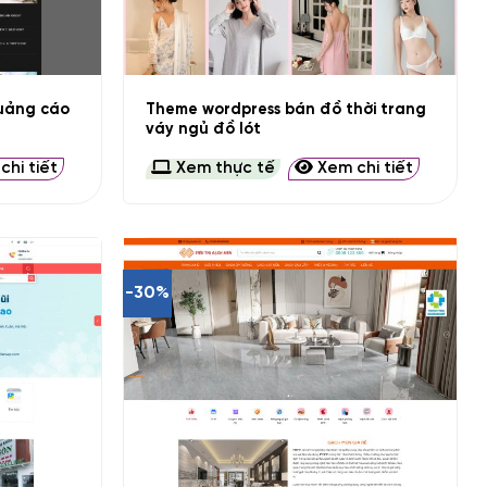
+
uảng cáo
Theme wordpress bán đồ thời trang
váy ngủ đồ lót
hi tiết
Xem thực tế
Xem chi tiết
-30%