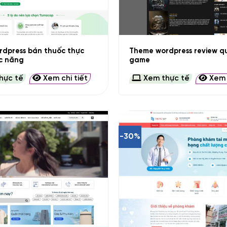
+
dpress bán thuốc thực
Theme wordpress review q
c năng
game
hực tế
Xem chi tiết
Xem thực tế
Xem c
-30%