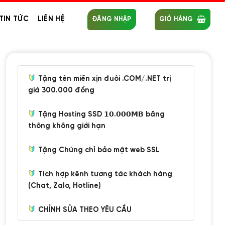
TIN TỨC
LIÊN HỆ
ĐĂNG NHẬP
GIỎ HÀNG
Tặng tên miền xịn đuôi .COM/.NET trị
giá 300.000 đồng
Tặng Hosting SSD 𝟭𝟬.𝟬𝟬𝟬𝗠𝗕 băng
thông không giới hạn
Tặng Chứng chỉ bảo mật web SSL
Tích hợp kênh tương tác khách hàng
(Chat, Zalo, Hotline)
CHỈNH SỬA THEO YÊU CẦU