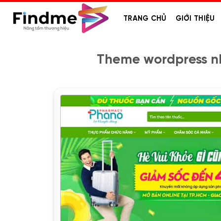
Bỏ
qua
TRANG CHỦ
GIỚI THIỆU
nội
dung
Theme wordpress n