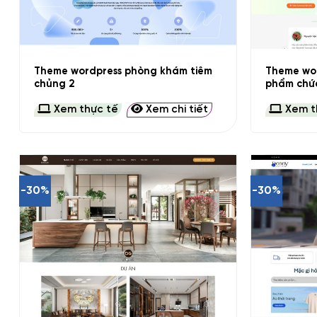
+
+
Theme wordpress phòng khám tiêm
Theme wor
chủng 2
phẩm chứ
Xem thực tế
Xem chi tiết
Xem t
-30%
-30%