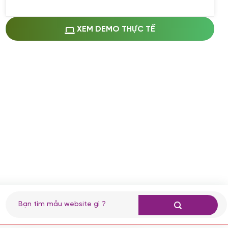
Miễn phí cài web lên host giống demo
100%
(+0 VND)
Thay logo + thông tin doanh nghiệp
XEM DEMO THỰC TẾ
(+100.000 VND)
Đổi màu chủ đạo theo tông của logo
(+250.000 VND)
Sửa danh mục và sắp xếp lại thanh
menu
(+200.000 VND)
Thay đổi bố cục trang chủ (đơn giản)
(+200.000 VND)
Đăng 10 bài viết chuẩn seo
(+500.000 VND)
Nhập liệu 100 bài viết
(+1.000.000 VND)
CÀI ĐẶT PLUGINS
Tìm
kiếm:
Cài đặt plugin theo yêu cầu
(+100.000 VND)