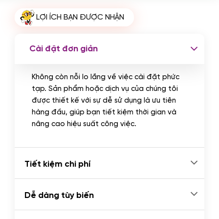
Cài plugin xử lý thanh toán tự động
LỢI ÍCH BẠN ĐƯỢC NHẬN
qua ngân hàng vietcombank,
techcombank, Zalopay, QR code...
(+2.000.000 VND)
Cài đặt đơn giản
Không còn nỗi lo lắng về việc cài đặt phức
tạp. Sản phẩm hoặc dịch vụ của chúng tôi
được thiết kế với sự dễ sử dụng là ưu tiên
hàng đầu, giúp bạn tiết kiệm thời gian và
nâng cao hiệu suất công việc.
Tiết kiệm chi phí
Dễ dàng tùy biến