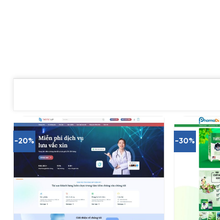
-20%
-30%