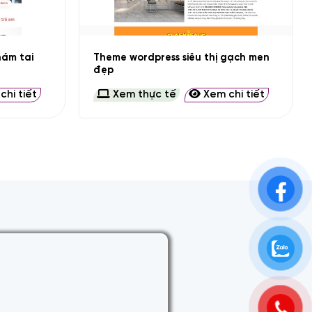
+
ám tai
Theme wordpress siêu thị gạch men
đẹp
hi tiết
Xem thực tế
Xem chi tiết