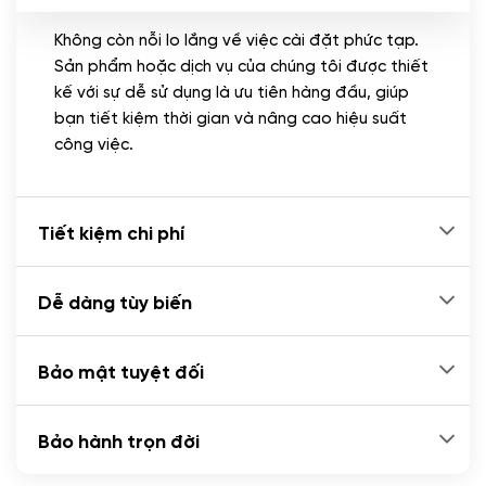
Không còn nỗi lo lắng về việc cài đặt phức tạp.
CÀI ĐẶT PLUGINS
Sản phẩm hoặc dịch vụ của chúng tôi được thiết
Cài đặt plugin theo yêu cầu
kế với sự dễ sử dụng là ưu tiên hàng đầu, giúp
(+100.000 VND)
bạn tiết kiệm thời gian và nâng cao hiệu suất
Cài plugin xử lý thanh toán tự động qua
công việc.
ngân hàng vietcombank, techcombank,
Zalopay, QR code...
(+2.000.000 VND)
Tiết kiệm chi phí
Dễ dàng tùy biến
Bảo mật tuyệt đối
Bảo hành trọn đời