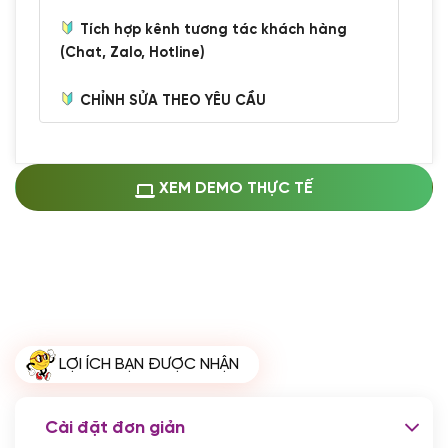
Tích hợp kênh tương tác khách hàng
(Chat, Zalo, Hotline)
CHỈNH SỬA THEO YÊU CẦU
Miễn phí cài web lên host giống demo
100%
(+0 VND)
Thay logo + thông tin doanh nghiệp
XEM DEMO THỰC TẾ
(+100.000 VND)
Đổi màu chủ đạo theo tông của logo
(+250.000 VND)
Sửa danh mục và sắp xếp lại thanh
menu
(+200.000 VND)
Thay đổi bố cục trang chủ (đơn giản)
LỢI ÍCH BẠN ĐƯỢC NHẬN
(+200.000 VND)
Đăng 10 bài viết chuẩn seo
(+500.000 VND)
Cài đặt đơn giản
Nhập liệu 100 bài viết
(+1.000.000 VND)