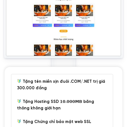
Tặng tên miền xịn đuôi .COM/.NET trị giá
300.000 đồng
Tặng Hosting SSD 𝟭𝟬.𝟬𝟬𝟬𝗠𝗕 băng
thông không giới hạn
Tặng Chứng chỉ bảo mật web SSL