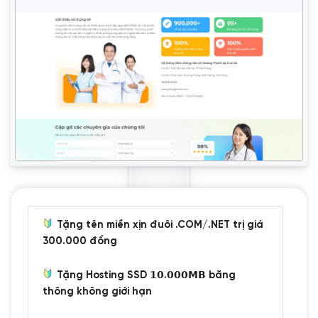
Tặng tên miền xịn đuôi .COM/.NET trị giá
300.000 đồng
Tặng Hosting SSD 𝟭𝟬.𝟬𝟬𝟬𝗠𝗕 băng
thông không giới hạn