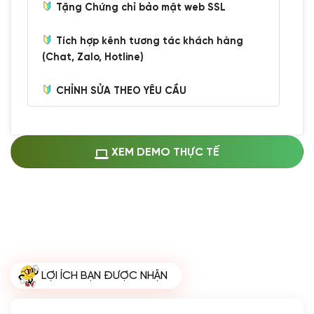
Tặng Chứng chỉ bảo mật web SSL
Tích hợp kênh tương tác khách hàng
(Chat, Zalo, Hotline)
CHỈNH SỬA THEO YÊU CẦU
Miễn phí cài web lên host giống demo
100%
(+0 VND)
Thay logo + thông tin doanh nghiệp
XEM DEMO THỰC TẾ
(+100.000 VND)
Đổi màu chủ đạo theo tông của logo
(+250.000 VND)
Sửa danh mục và sắp xếp lại thanh
menu
(+200.000 VND)
Thay đổi bố cục trang chủ (đơn giản)
LỢI ÍCH BẠN ĐƯỢC NHẬN
(+200.000 VND)
Đăng 10 bài viết chuẩn seo
(+500.000 VND)