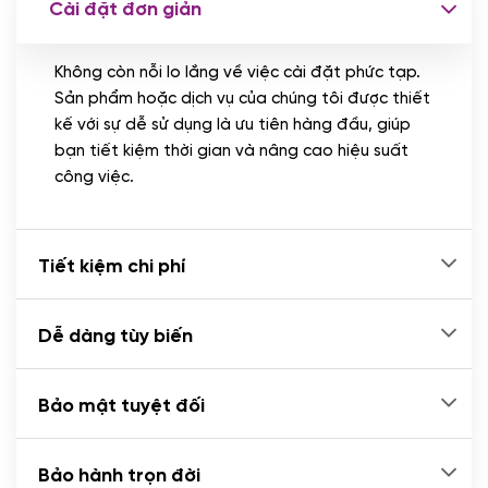
Cài đặt đơn giản
Nhập liệu 100 bài viết
(+1.000.000 VND)
Không còn nỗi lo lắng về việc cài đặt phức tạp.
CÀI ĐẶT PLUGINS
Sản phẩm hoặc dịch vụ của chúng tôi được thiết
Cài đặt plugin theo yêu cầu
kế với sự dễ sử dụng là ưu tiên hàng đầu, giúp
(+100.000 VND)
bạn tiết kiệm thời gian và nâng cao hiệu suất
Cài plugin xử lý thanh toán tự động qua
công việc.
ngân hàng vietcombank, techcombank,
Zalopay, QR code...
(+2.000.000 VND)
Tiết kiệm chi phí
Dễ dàng tùy biến
Bảo mật tuyệt đối
Bảo hành trọn đời