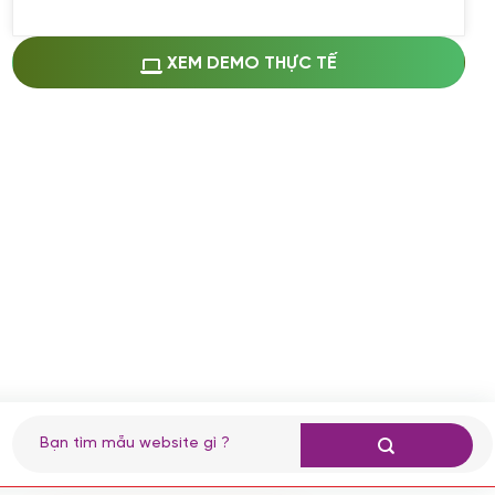
Miễn phí cài web lên host giống demo
100%
(+0 VND)
Thay logo + thông tin doanh nghiệp
XEM DEMO THỰC TẾ
(+100.000 VND)
Đổi màu chủ đạo theo tông của logo
(+250.000 VND)
Sửa danh mục và sắp xếp lại thanh
menu
(+200.000 VND)
Thay đổi bố cục trang chủ (đơn giản)
(+200.000 VND)
Đăng 10 bài viết chuẩn seo
(+500.000 VND)
Nhập liệu 100 bài viết
(+1.000.000 VND)
CÀI ĐẶT PLUGINS
Tìm
kiếm:
Cài đặt plugin theo yêu cầu
(+100.000 VND)