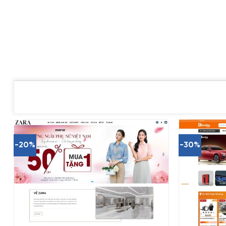
-20%
-30%