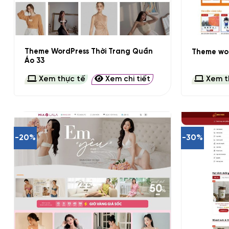
+
+
Theme WordPress Thời Trang Quần
Theme wor
Áo 33
Xem thực tế
Xem chi tiết
Xem t
-20%
-30%