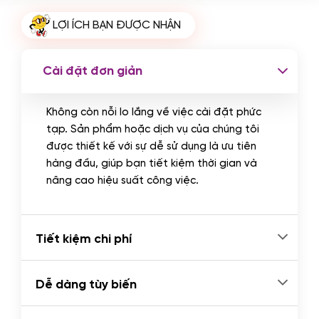
Cài plugin xử lý thanh toán tự động
LỢI ÍCH BẠN ĐƯỢC NHẬN
qua ngân hàng vietcombank,
techcombank, Zalopay, QR code...
(+2.000.000 VND)
Cài đặt đơn giản
Không còn nỗi lo lắng về việc cài đặt phức
tạp. Sản phẩm hoặc dịch vụ của chúng tôi
được thiết kế với sự dễ sử dụng là ưu tiên
hàng đầu, giúp bạn tiết kiệm thời gian và
nâng cao hiệu suất công việc.
Tiết kiệm chi phí
Dễ dàng tùy biến