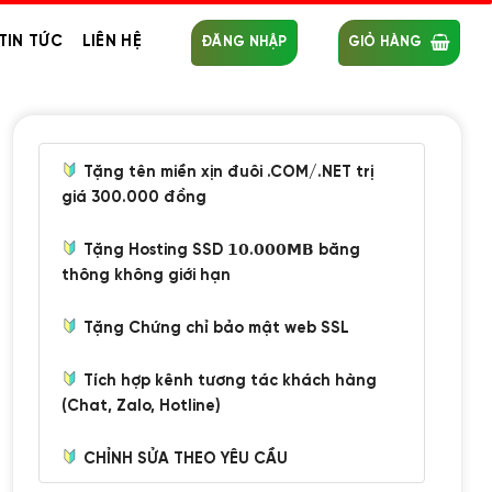
TIN TỨC
LIÊN HỆ
ĐĂNG NHẬP
GIỎ HÀNG
Tặng tên miền xịn đuôi .COM/.NET trị
giá 300.000 đồng
Tặng Hosting SSD 𝟭𝟬.𝟬𝟬𝟬𝗠𝗕 băng
thông không giới hạn
Tặng Chứng chỉ bảo mật web SSL
Tích hợp kênh tương tác khách hàng
(Chat, Zalo, Hotline)
CHỈNH SỬA THEO YÊU CẦU