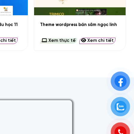
+
u học 11
Theme wordpress bán sâm ngọc linh
hi tiết
Xem thực tế
Xem chi tiết