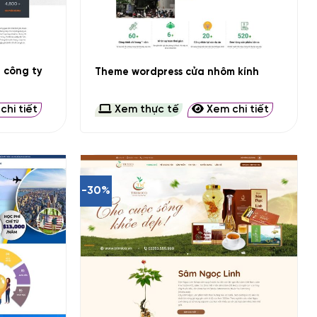
+
u công ty
Theme wordpress cửa nhôm kính
hi tiết
Xem thực tế
Xem chi tiết
-30%