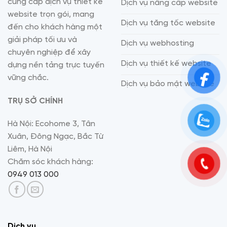
cung cấp dịch vụ thiết kế
Dịch vụ nâng cấp website
website trọn gói, mang
Dịch vụ tăng tốc website
đến cho khách hàng một
giải pháp tối ưu và
Dịch vụ webhosting
chuyên nghiệp để xây
Dịch vụ thiết kế website
dựng nền tảng trực tuyến
vững chắc.
Dịch vụ bảo mật website
TRỤ SỞ CHÍNH
Hà Nội: Ecohome 3, Tân
Xuân, Đông Ngạc, Bắc Từ
Liêm, Hà Nội
Chăm sóc khách hàng:
0949 013 000
Dịch vụ