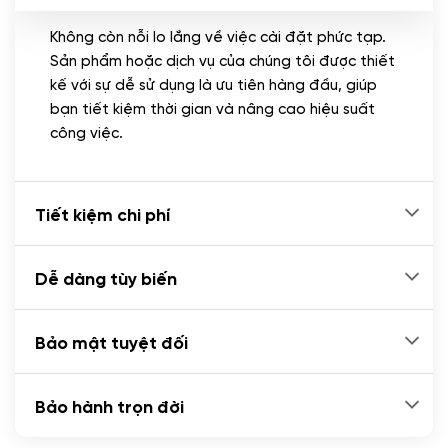
Không còn nỗi lo lắng về việc cài đặt phức tạp.
CÀI ĐẶT PLUGINS
Sản phẩm hoặc dịch vụ của chúng tôi được thiết
Cài đặt plugin theo yêu cầu
kế với sự dễ sử dụng là ưu tiên hàng đầu, giúp
(+100.000 VND)
bạn tiết kiệm thời gian và nâng cao hiệu suất
Cài plugin xử lý thanh toán tự động qua
công việc.
ngân hàng vietcombank, techcombank,
Zalopay, QR code...
(+2.000.000 VND)
Tiết kiệm chi phí
Dễ dàng tùy biến
Bảo mật tuyệt đối
Bảo hành trọn đời