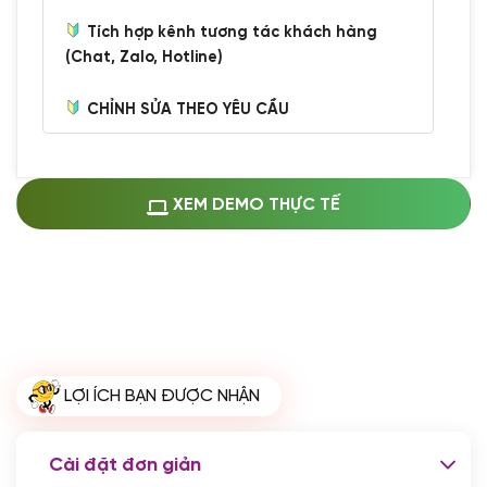
Tích hợp kênh tương tác khách hàng
(Chat, Zalo, Hotline)
CHỈNH SỬA THEO YÊU CẦU
Miễn phí cài web lên host giống demo
100%
(+0 VND)
Thay logo + thông tin doanh nghiệp
XEM DEMO THỰC TẾ
(+100.000 VND)
Đổi màu chủ đạo theo tông của logo
(+250.000 VND)
Sửa danh mục và sắp xếp lại thanh
menu
(+200.000 VND)
Thay đổi bố cục trang chủ (đơn giản)
LỢI ÍCH BẠN ĐƯỢC NHẬN
(+200.000 VND)
Đăng 10 bài viết chuẩn seo
(+500.000 VND)
Cài đặt đơn giản
Nhập liệu 100 bài viết
(+1.000.000 VND)