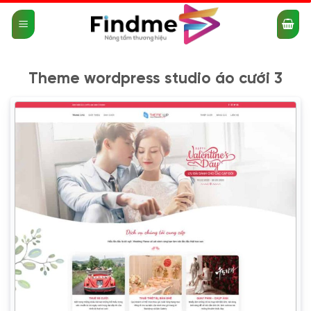
Bỏ
qua
nội
dung
Theme wordpress studio áo cưới 3