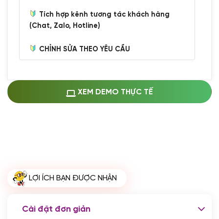
Tích hợp kênh tương tác khách hàng
(Chat, Zalo, Hotline)
CHỈNH SỬA THEO YÊU CẦU
Miễn phí cài web lên host giống demo
100%
(+0 VND)
Thay logo + thông tin doanh nghiệp
XEM DEMO THỰC TẾ
(+100.000 VND)
Đổi màu chủ đạo theo tông của logo
(+250.000 VND)
Sửa danh mục và sắp xếp lại thanh
menu
(+200.000 VND)
Thay đổi bố cục trang chủ (đơn giản)
LỢI ÍCH BẠN ĐƯỢC NHẬN
(+200.000 VND)
Đăng 10 bài viết chuẩn seo
(+500.000 VND)
Cài đặt đơn giản
Nhập liệu 100 bài viết
(+1.000.000 VND)