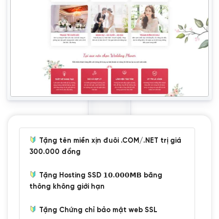
Tặng tên miền xịn đuôi .COM/.NET trị giá
300.000 đồng
Tặng Hosting SSD 𝟭𝟬.𝟬𝟬𝟬𝗠𝗕 băng
thông không giới hạn
Tặng Chứng chỉ bảo mật web SSL