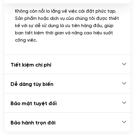
Không còn nỗi lo lắng về việc cài đặt phức tạp.
CÀI ĐẶT PLUGINS
Sản phẩm hoặc dịch vụ của chúng tôi được thiết
Cài đặt plugin theo yêu cầu
kế với sự dễ sử dụng là ưu tiên hàng đầu, giúp
(+100.000 VND)
bạn tiết kiệm thời gian và nâng cao hiệu suất
Cài plugin xử lý thanh toán tự động qua
công việc.
ngân hàng vietcombank, techcombank,
Zalopay, QR code...
(+2.000.000 VND)
Tiết kiệm chi phí
Dễ dàng tùy biến
Bảo mật tuyệt đối
Bảo hành trọn đời