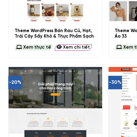
+
+
Theme WordPress Bán Rau Củ, Hạt,
Theme Wo
Trái Cây Sấy Khô & Thực Phẩm Sạch
Áo 33
Xem thực tế
Xem chi tiết
Xem t
-20%
-30%