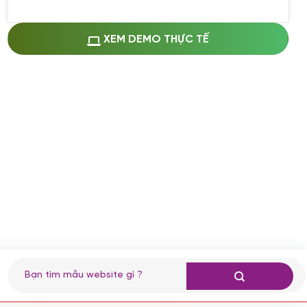
Miễn phí cài web lên host giống demo
100%
(+0 VND)
Thay logo + thông tin doanh nghiệp
XEM DEMO THỰC TẾ
(+100.000 VND)
Đổi màu chủ đạo theo tông của logo
(+250.000 VND)
Sửa danh mục và sắp xếp lại thanh
menu
(+200.000 VND)
Thay đổi bố cục trang chủ (đơn giản)
(+200.000 VND)
Đăng 10 bài viết chuẩn seo
(+500.000 VND)
Nhập liệu 100 bài viết
(+1.000.000 VND)
CÀI ĐẶT PLUGINS
Tìm
kiếm:
Cài đặt plugin theo yêu cầu
(+100.000 VND)