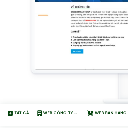
TẤT CẢ
WEB CÔNG TY
WEB BÁN HÀNG