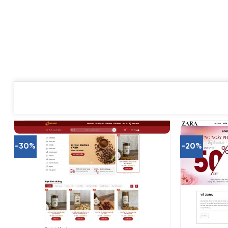
-30%
-20%