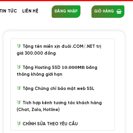
TIN TỨC
LIÊN HỆ
ĐĂNG NHẬP
GIỎ HÀNG
Tặng tên miền xịn đuôi .COM/.NET trị
giá 300.000 đồng
Tặng Hosting SSD 𝟭𝟬.𝟬𝟬𝟬𝗠𝗕 băng
thông không giới hạn
Tặng Chứng chỉ bảo mật web SSL
Tích hợp kênh tương tác khách hàng
(Chat, Zalo, Hotline)
CHỈNH SỬA THEO YÊU CẦU