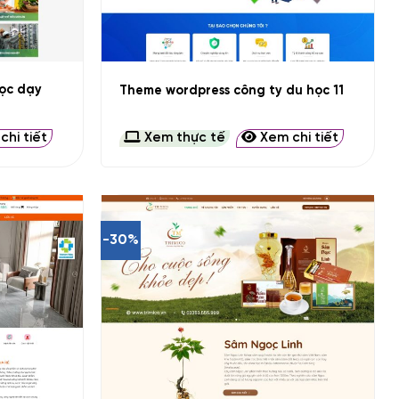
+
ọc dạy
Theme wordpress công ty du học 11
hi tiết
Xem thực tế
Xem chi tiết
-30%