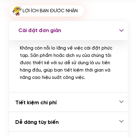
Cài plugin xử lý thanh toán tự động
LỢI ÍCH BẠN ĐƯỢC NHẬN
qua ngân hàng vietcombank,
techcombank, Zalopay, QR code...
(+2.000.000 VND)
Cài đặt đơn giản
Không còn nỗi lo lắng về việc cài đặt phức
tạp. Sản phẩm hoặc dịch vụ của chúng tôi
được thiết kế với sự dễ sử dụng là ưu tiên
hàng đầu, giúp bạn tiết kiệm thời gian và
nâng cao hiệu suất công việc.
Tiết kiệm chi phí
Dễ dàng tùy biến