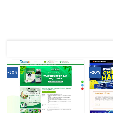
-30%
-20%