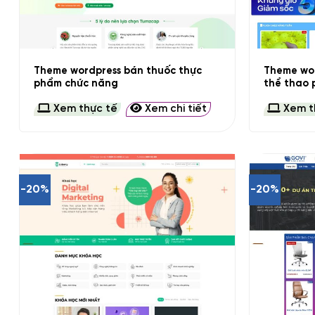
+
+
Theme wordpress bán thuốc thực
Theme wor
phẩm chức năng
thể thao p
Xem thực tế
Xem chi tiết
Xem t
-20%
-20%