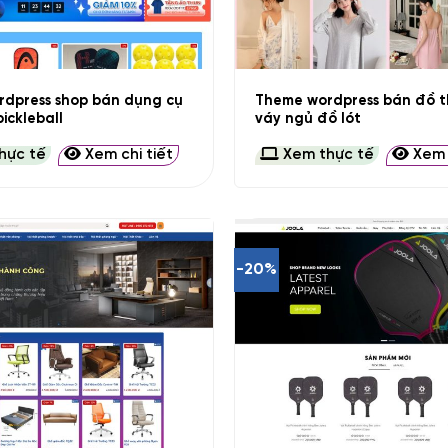
+
dpress shop bán dụng cụ
Theme wordpress bán đồ t
ickleball
váy ngủ đồ lót
hực tế
Xem chi tiết
Xem thực tế
Xem c
-20%