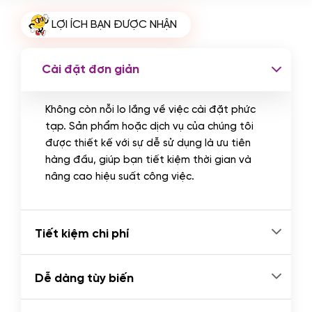
Cài plugin xử lý thanh toán tự động
LỢI ÍCH BẠN ĐƯỢC NHẬN
qua ngân hàng vietcombank,
techcombank, Zalopay, QR code...
(+2.000.000 VND)
Cài đặt đơn giản
Không còn nỗi lo lắng về việc cài đặt phức
tạp. Sản phẩm hoặc dịch vụ của chúng tôi
được thiết kế với sự dễ sử dụng là ưu tiên
hàng đầu, giúp bạn tiết kiệm thời gian và
nâng cao hiệu suất công việc.
Tiết kiệm chi phí
Dễ dàng tùy biến