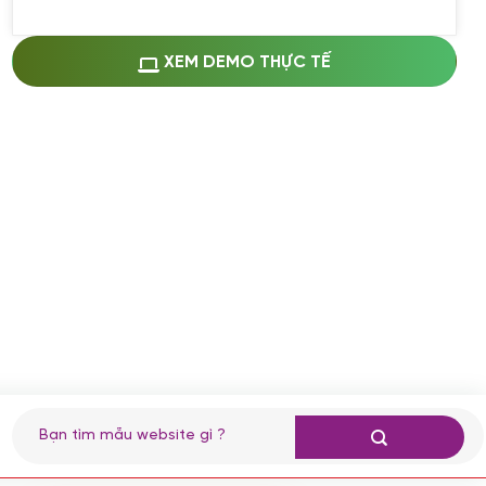
Miễn phí cài web lên host giống demo
100%
(+0 VND)
Thay logo + thông tin doanh nghiệp
XEM DEMO THỰC TẾ
(+100.000 VND)
Đổi màu chủ đạo theo tông của logo
(+250.000 VND)
Sửa danh mục và sắp xếp lại thanh
menu
(+200.000 VND)
Thay đổi bố cục trang chủ (đơn giản)
(+200.000 VND)
Đăng 10 bài viết chuẩn seo
(+500.000 VND)
Nhập liệu 100 bài viết
(+1.000.000 VND)
CÀI ĐẶT PLUGINS
Tìm
kiếm:
Cài đặt plugin theo yêu cầu
(+100.000 VND)