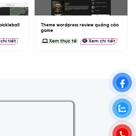
+
ickleball
Theme wordpress review quảng cáo
game
hi tiết
Xem thực tế
Xem chi tiết