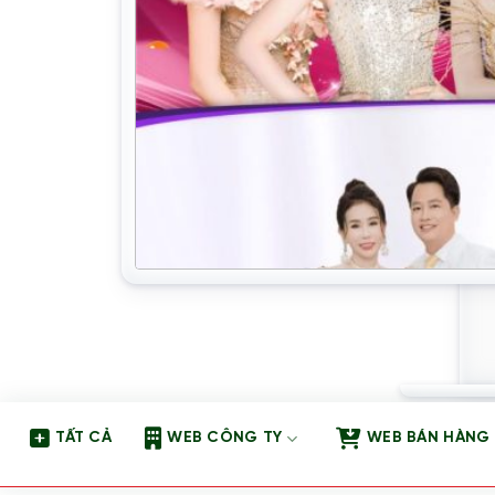
TẤT CẢ
WEB CÔNG TY
WEB BÁN HÀNG