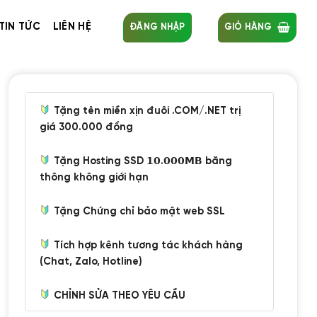
TIN TỨC
LIÊN HỆ
ĐĂNG NHẬP
GIỎ HÀNG
Tặng tên miền xịn đuôi .COM/.NET trị
giá 300.000 đồng
Tặng Hosting SSD 𝟭𝟬.𝟬𝟬𝟬𝗠𝗕 băng
thông không giới hạn
Tặng Chứng chỉ bảo mật web SSL
Tích hợp kênh tương tác khách hàng
(Chat, Zalo, Hotline)
CHỈNH SỬA THEO YÊU CẦU