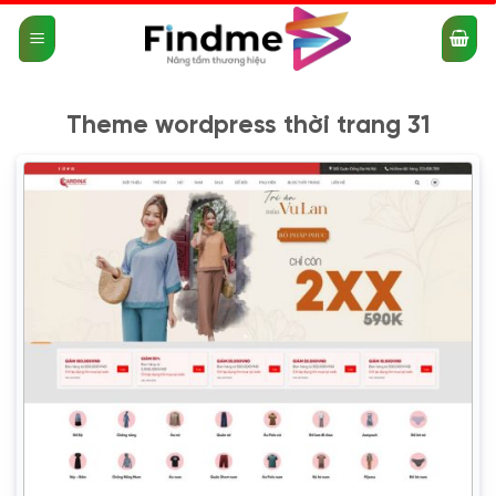
Bỏ
qua
nội
dung
Theme wordpress thời trang 31