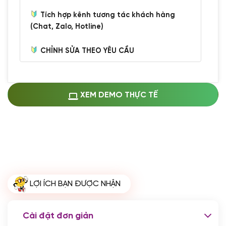
Tích hợp kênh tương tác khách hàng
(Chat, Zalo, Hotline)
CHỈNH SỬA THEO YÊU CẦU
Miễn phí cài web lên host giống demo
100%
(+0 VND)
Thay logo + thông tin doanh nghiệp
XEM DEMO THỰC TẾ
(+100.000 VND)
Đổi màu chủ đạo theo tông của logo
(+250.000 VND)
Sửa danh mục và sắp xếp lại thanh
menu
(+200.000 VND)
Thay đổi bố cục trang chủ (đơn giản)
LỢI ÍCH BẠN ĐƯỢC NHẬN
(+200.000 VND)
Đăng 10 bài viết chuẩn seo
(+500.000 VND)
Cài đặt đơn giản
Nhập liệu 100 bài viết
(+1.000.000 VND)