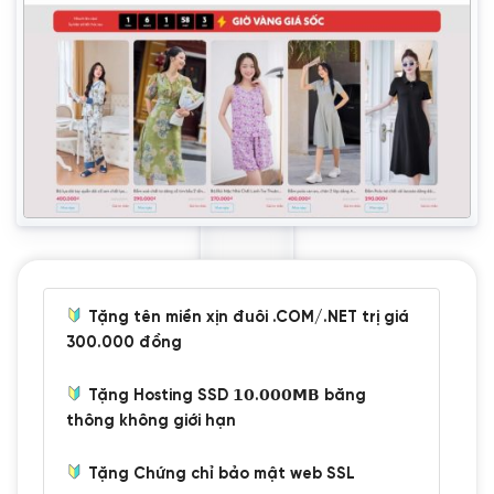
Tặng tên miền xịn đuôi .COM/.NET trị giá
300.000 đồng
Tặng Hosting SSD 𝟭𝟬.𝟬𝟬𝟬𝗠𝗕 băng
thông không giới hạn
Tặng Chứng chỉ bảo mật web SSL