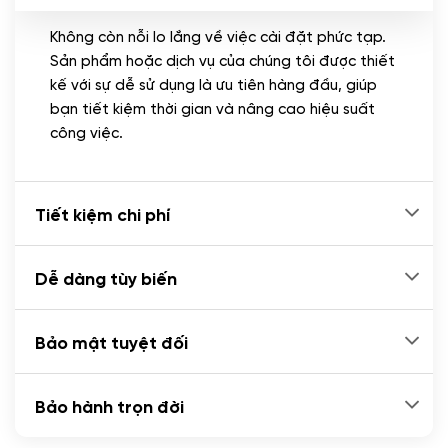
Không còn nỗi lo lắng về việc cài đặt phức tạp.
CÀI ĐẶT PLUGINS
Sản phẩm hoặc dịch vụ của chúng tôi được thiết
Cài đặt plugin theo yêu cầu
kế với sự dễ sử dụng là ưu tiên hàng đầu, giúp
(+100.000 VND)
bạn tiết kiệm thời gian và nâng cao hiệu suất
Cài plugin xử lý thanh toán tự động qua
công việc.
ngân hàng vietcombank, techcombank,
Zalopay, QR code...
(+2.000.000 VND)
Tiết kiệm chi phí
Dễ dàng tùy biến
Bảo mật tuyệt đối
Bảo hành trọn đời