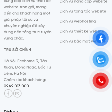
cung cấp dịch vụ thiết kế
Dịch vụ nâng cấp website
website trọn gói, mang
Dịch vụ tăng tốc website
đến cho khách hàng một
giải pháp tối ưu và
Dịch vụ webhosting
chuyên nghiệp để xây
Dịch vụ thiết kế website
dựng nền tảng trực tuyến
vững chắc.
Dịch vụ bảo mật website
TRỤ SỞ CHÍNH
Hà Nội: Ecohome 3, Tân
Xuân, Đông Ngạc, Bắc Từ
Liêm, Hà Nội
Chăm sóc khách hàng:
0949 013 000
Dịch vụ