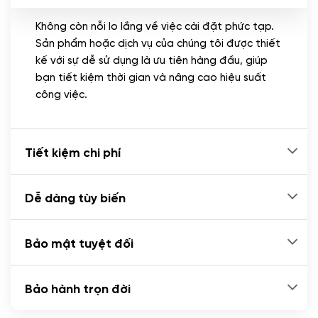
Không còn nỗi lo lắng về việc cài đặt phức tạp.
CÀI ĐẶT PLUGINS
Sản phẩm hoặc dịch vụ của chúng tôi được thiết
Cài đặt plugin theo yêu cầu
kế với sự dễ sử dụng là ưu tiên hàng đầu, giúp
(+100.000 VND)
bạn tiết kiệm thời gian và nâng cao hiệu suất
Cài plugin xử lý thanh toán tự động qua
công việc.
ngân hàng vietcombank, techcombank,
Zalopay, QR code...
(+2.000.000 VND)
Tiết kiệm chi phí
Dễ dàng tùy biến
Bảo mật tuyệt đối
Bảo hành trọn đời