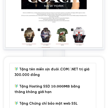
Tặng tên miền xịn đuôi .COM/.NET trị giá
300.000 đồng
Tặng Hosting SSD 𝟭𝟬.𝟬𝟬𝟬𝗠𝗕 băng
thông không giới hạn
Tặng Chứng chỉ bảo mật web SSL