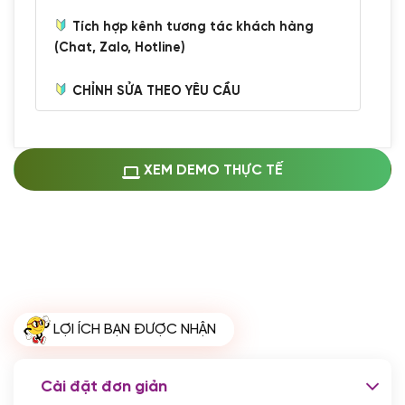
Tích hợp kênh tương tác khách hàng
(Chat, Zalo, Hotline)
CHỈNH SỬA THEO YÊU CẦU
Miễn phí cài web lên host giống demo
100%
(+0 VND)
Thay logo + thông tin doanh nghiệp
XEM DEMO THỰC TẾ
(+100.000 VND)
Đổi màu chủ đạo theo tông của logo
(+250.000 VND)
Sửa danh mục và sắp xếp lại thanh
menu
(+200.000 VND)
Thay đổi bố cục trang chủ (đơn giản)
LỢI ÍCH BẠN ĐƯỢC NHẬN
(+200.000 VND)
Đăng 10 bài viết chuẩn seo
(+500.000 VND)
Cài đặt đơn giản
Nhập liệu 100 bài viết
(+1.000.000 VND)