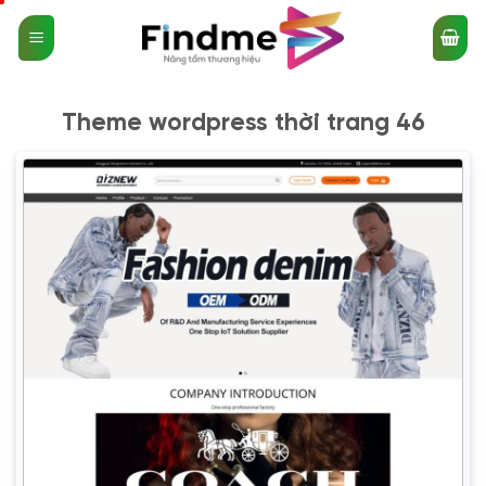
Bỏ
qua
nội
dung
Theme wordpress thời trang 46