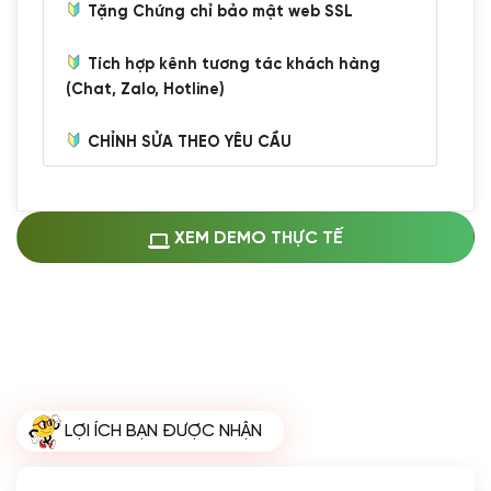
Tặng Chứng chỉ bảo mật web SSL
Tích hợp kênh tương tác khách hàng
(Chat, Zalo, Hotline)
CHỈNH SỬA THEO YÊU CẦU
Miễn phí cài web lên host giống demo
100%
(+0 VND)
Thay logo + thông tin doanh nghiệp
XEM DEMO THỰC TẾ
(+100.000 VND)
Đổi màu chủ đạo theo tông của logo
(+250.000 VND)
Sửa danh mục và sắp xếp lại thanh
menu
(+200.000 VND)
Thay đổi bố cục trang chủ (đơn giản)
LỢI ÍCH BẠN ĐƯỢC NHẬN
(+200.000 VND)
Đăng 10 bài viết chuẩn seo
(+500.000 VND)