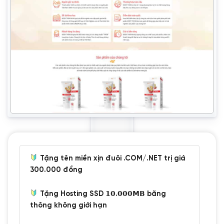
Tặng tên miền xịn đuôi .COM/.NET trị giá
300.000 đồng
Tặng Hosting SSD 𝟭𝟬.𝟬𝟬𝟬𝗠𝗕 băng
thông không giới hạn