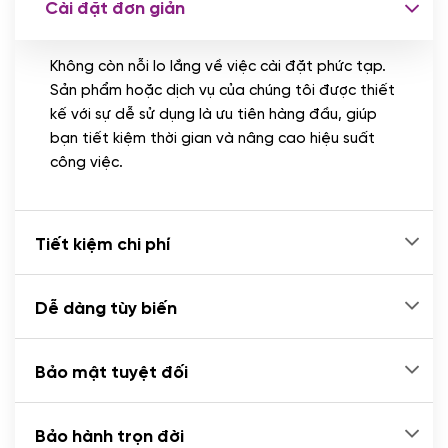
Cài đặt đơn giản
Nhập liệu 100 bài viết
(+1.000.000 VND)
Không còn nỗi lo lắng về việc cài đặt phức tạp.
CÀI ĐẶT PLUGINS
Sản phẩm hoặc dịch vụ của chúng tôi được thiết
Cài đặt plugin theo yêu cầu
kế với sự dễ sử dụng là ưu tiên hàng đầu, giúp
(+100.000 VND)
bạn tiết kiệm thời gian và nâng cao hiệu suất
Cài plugin xử lý thanh toán tự động qua
công việc.
ngân hàng vietcombank, techcombank,
Zalopay, QR code...
(+2.000.000 VND)
Tiết kiệm chi phí
Dễ dàng tùy biến
Bảo mật tuyệt đối
Bảo hành trọn đời