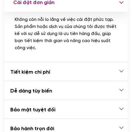
Cài đặt đơn giản
Nhập liệu 100 bài viết
(+1.000.000 VND)
Không còn nỗi lo lắng về việc cài đặt phức tạp.
CÀI ĐẶT PLUGINS
Sản phẩm hoặc dịch vụ của chúng tôi được thiết
Cài đặt plugin theo yêu cầu
kế với sự dễ sử dụng là ưu tiên hàng đầu, giúp
(+100.000 VND)
bạn tiết kiệm thời gian và nâng cao hiệu suất
Cài plugin xử lý thanh toán tự động qua
công việc.
ngân hàng vietcombank, techcombank,
Zalopay, QR code...
(+2.000.000 VND)
Tiết kiệm chi phí
Dễ dàng tùy biến
Bảo mật tuyệt đối
Bảo hành trọn đời