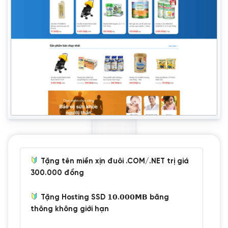
Tặng tên miền xịn đuôi .COM/.NET trị giá
300.000 đồng
Tặng Hosting SSD 𝟭𝟬.𝟬𝟬𝟬𝗠𝗕 băng
thông không giới hạn