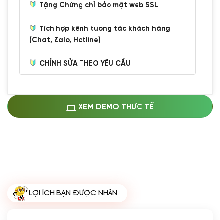
Tặng Chứng chỉ bảo mật web SSL
Tích hợp kênh tương tác khách hàng
(Chat, Zalo, Hotline)
CHỈNH SỬA THEO YÊU CẦU
Miễn phí cài web lên host giống demo
100%
(+0 VND)
Thay logo + thông tin doanh nghiệp
XEM DEMO THỰC TẾ
(+100.000 VND)
Đổi màu chủ đạo theo tông của logo
(+250.000 VND)
Sửa danh mục và sắp xếp lại thanh
menu
(+200.000 VND)
Thay đổi bố cục trang chủ (đơn giản)
LỢI ÍCH BẠN ĐƯỢC NHẬN
(+200.000 VND)
Đăng 10 bài viết chuẩn seo
(+500.000 VND)