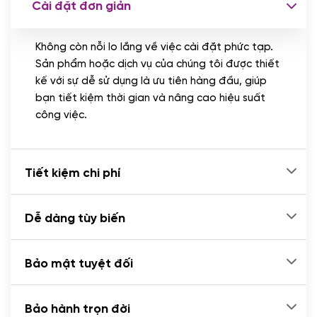
Cài đặt đơn giản
Nhập liệu 100 bài viết
(+1.000.000 VND)
Không còn nỗi lo lắng về việc cài đặt phức tạp.
CÀI ĐẶT PLUGINS
Sản phẩm hoặc dịch vụ của chúng tôi được thiết
Cài đặt plugin theo yêu cầu
kế với sự dễ sử dụng là ưu tiên hàng đầu, giúp
(+100.000 VND)
bạn tiết kiệm thời gian và nâng cao hiệu suất
Cài plugin xử lý thanh toán tự động qua
công việc.
ngân hàng vietcombank, techcombank,
Zalopay, QR code...
(+2.000.000 VND)
Tiết kiệm chi phí
Dễ dàng tùy biến
Bảo mật tuyệt đối
Bảo hành trọn đời