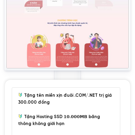
Tặng tên miền xịn đuôi .COM/.NET trị giá
300.000 đồng
Tặng Hosting SSD 𝟭𝟬.𝟬𝟬𝟬𝗠𝗕 băng
thông không giới hạn