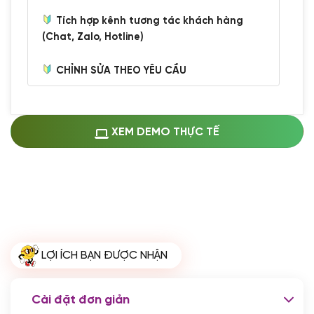
Tích hợp kênh tương tác khách hàng
(Chat, Zalo, Hotline)
CHỈNH SỬA THEO YÊU CẦU
Miễn phí cài web lên host giống demo
100%
(+0 VND)
Thay logo + thông tin doanh nghiệp
XEM DEMO THỰC TẾ
(+100.000 VND)
Đổi màu chủ đạo theo tông của logo
(+250.000 VND)
Sửa danh mục và sắp xếp lại thanh
menu
(+200.000 VND)
Thay đổi bố cục trang chủ (đơn giản)
LỢI ÍCH BẠN ĐƯỢC NHẬN
(+200.000 VND)
Đăng 10 bài viết chuẩn seo
(+500.000 VND)
Cài đặt đơn giản
Nhập liệu 100 bài viết
(+1.000.000 VND)