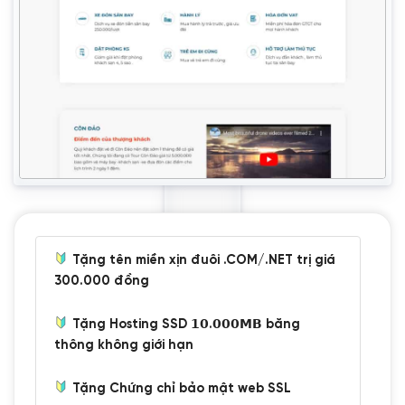
Tặng tên miền xịn đuôi .COM/.NET trị giá
300.000 đồng
Tặng Hosting SSD 𝟭𝟬.𝟬𝟬𝟬𝗠𝗕 băng
thông không giới hạn
Tặng Chứng chỉ bảo mật web SSL