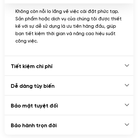
Không còn nỗi lo lắng về việc cài đặt phức tạp.
CÀI ĐẶT PLUGINS
Sản phẩm hoặc dịch vụ của chúng tôi được thiết
Cài đặt plugin theo yêu cầu
kế với sự dễ sử dụng là ưu tiên hàng đầu, giúp
(+100.000 VND)
bạn tiết kiệm thời gian và nâng cao hiệu suất
Cài plugin xử lý thanh toán tự động qua
công việc.
ngân hàng vietcombank, techcombank,
Zalopay, QR code...
(+2.000.000 VND)
Tiết kiệm chi phí
Dễ dàng tùy biến
Bảo mật tuyệt đối
Bảo hành trọn đời