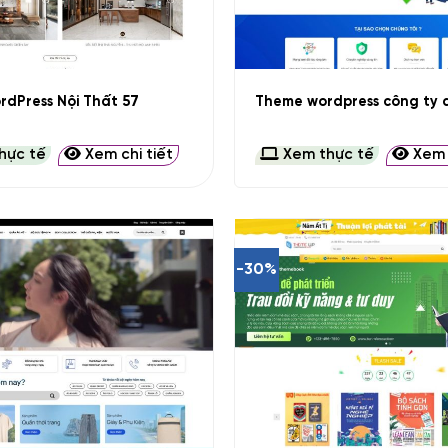
+
dPress Nội Thất 57
Theme wordpress công ty d
hực tế
Xem chi tiết
Xem thực tế
Xem c
-30%