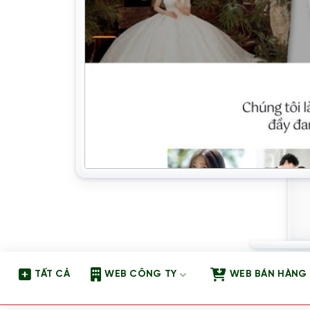
TẤT CẢ
WEB CÔNG TY
WEB BÁN HÀNG