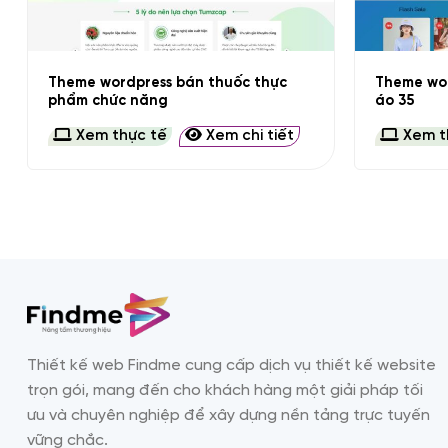
+
+
Theme wordpress bán thuốc thực
Theme wor
phẩm chức năng
áo 35
Xem thực tế
Xem chi tiết
Xem t
Thiết kế web Findme cung cấp dịch vụ thiết kế website
trọn gói, mang đến cho khách hàng một giải pháp tối
ưu và chuyên nghiệp để xây dựng nền tảng trực tuyến
vững chắc.