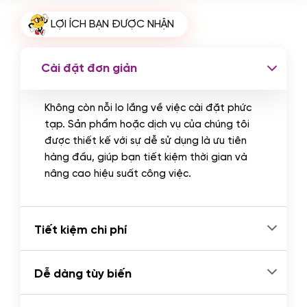
Cài plugin xử lý thanh toán tự động
LỢI ÍCH BẠN ĐƯỢC NHẬN
qua ngân hàng vietcombank,
techcombank, Zalopay, QR code...
(+2.000.000 VND)
Cài đặt đơn giản
Không còn nỗi lo lắng về việc cài đặt phức
tạp. Sản phẩm hoặc dịch vụ của chúng tôi
được thiết kế với sự dễ sử dụng là ưu tiên
hàng đầu, giúp bạn tiết kiệm thời gian và
nâng cao hiệu suất công việc.
Tiết kiệm chi phí
Dễ dàng tùy biến