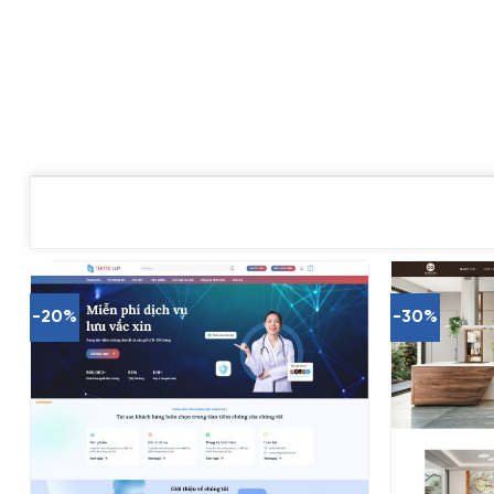
-20%
-30%