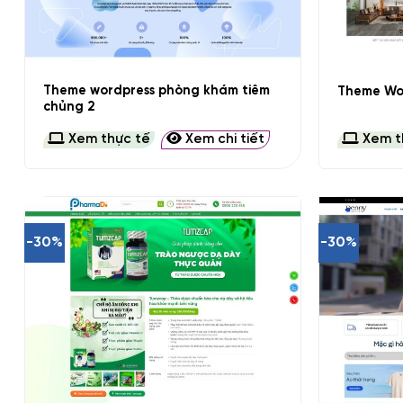
+
+
Theme wordpress phòng khám tiêm
Theme Wor
chủng 2
Xem thực tế
Xem chi tiết
Xem t
-30%
-30%