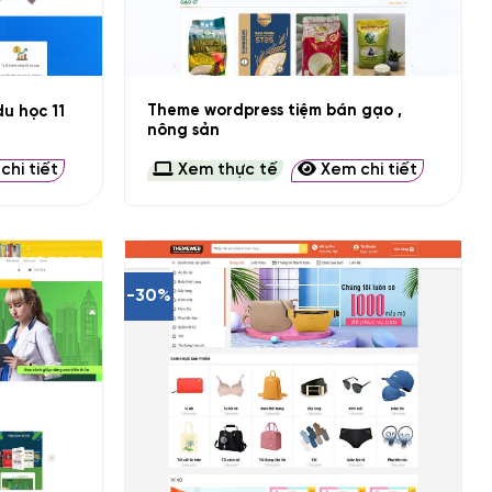
+
Theme wordpress tiệm bán gạo ,
u học 11
nông sản
hi tiết
Xem thực tế
Xem chi tiết
-30%