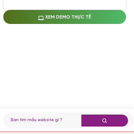
Miễn phí cài web lên host giống demo
100%
(+0 VND)
Thay logo + thông tin doanh nghiệp
XEM DEMO THỰC TẾ
(+100.000 VND)
Đổi màu chủ đạo theo tông của logo
(+250.000 VND)
Sửa danh mục và sắp xếp lại thanh
menu
(+200.000 VND)
Thay đổi bố cục trang chủ (đơn giản)
(+200.000 VND)
Đăng 10 bài viết chuẩn seo
(+500.000 VND)
Nhập liệu 100 bài viết
(+1.000.000 VND)
CÀI ĐẶT PLUGINS
Tìm
kiếm:
Cài đặt plugin theo yêu cầu
(+100.000 VND)