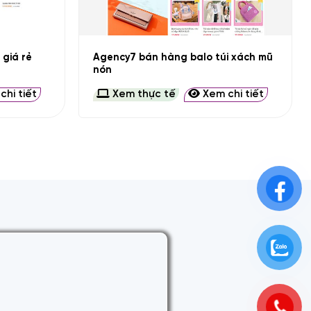
+
Agency7 bán hàng balo túi xách mũ
giá rẻ
nón
hi tiết
Xem thực tế
Xem chi tiết