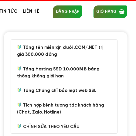
TIN TỨC
LIÊN HỆ
ĐĂNG NHẬP
GIỎ HÀNG
Tặng tên miền xịn đuôi .COM/.NET trị
giá 300.000 đồng
Tặng Hosting SSD 𝟭𝟬.𝟬𝟬𝟬𝗠𝗕 băng
thông không giới hạn
Tặng Chứng chỉ bảo mật web SSL
Tích hợp kênh tương tác khách hàng
(Chat, Zalo, Hotline)
CHỈNH SỬA THEO YÊU CẦU