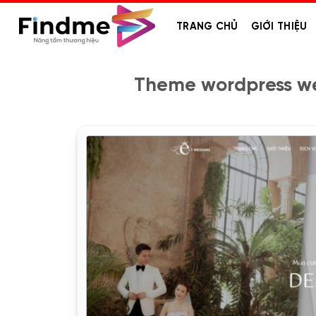
Bỏ
qua
TRANG CHỦ
GIỚI THIỆU
nội
dung
Theme wordpress we