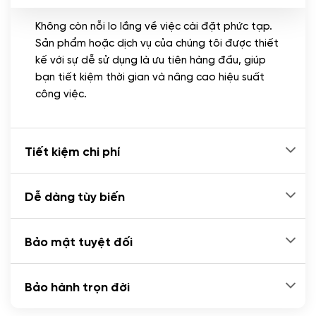
Không còn nỗi lo lắng về việc cài đặt phức tạp.
CÀI ĐẶT PLUGINS
Sản phẩm hoặc dịch vụ của chúng tôi được thiết
Cài đặt plugin theo yêu cầu
kế với sự dễ sử dụng là ưu tiên hàng đầu, giúp
(+100.000 VND)
bạn tiết kiệm thời gian và nâng cao hiệu suất
Cài plugin xử lý thanh toán tự động qua
công việc.
ngân hàng vietcombank, techcombank,
Zalopay, QR code...
(+2.000.000 VND)
Tiết kiệm chi phí
Dễ dàng tùy biến
Bảo mật tuyệt đối
Bảo hành trọn đời