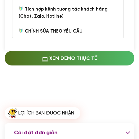
Tích hợp kênh tương tác khách hàng
(Chat, Zalo, Hotline)
CHỈNH SỬA THEO YÊU CẦU
Miễn phí cài web lên host giống demo
100%
(+0 VND)
Thay logo + thông tin doanh nghiệp
XEM DEMO THỰC TẾ
(+100.000 VND)
Đổi màu chủ đạo theo tông của logo
(+250.000 VND)
Sửa danh mục và sắp xếp lại thanh
menu
(+200.000 VND)
Thay đổi bố cục trang chủ (đơn giản)
LỢI ÍCH BẠN ĐƯỢC NHẬN
(+200.000 VND)
Đăng 10 bài viết chuẩn seo
(+500.000 VND)
Cài đặt đơn giản
Nhập liệu 100 bài viết
(+1.000.000 VND)