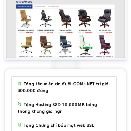
Tặng tên miền xịn đuôi .COM/.NET trị giá
300.000 đồng
Tặng Hosting SSD 𝟭𝟬.𝟬𝟬𝟬𝗠𝗕 băng
thông không giới hạn
Tặng Chứng chỉ bảo mật web SSL