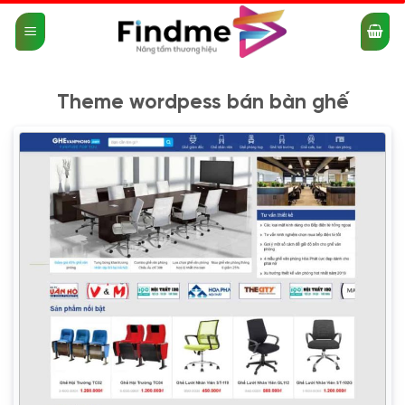
Bỏ
qua
nội
dung
Theme wordpess bán bàn ghế