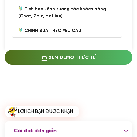
Tích hợp kênh tương tác khách hàng
(Chat, Zalo, Hotline)
CHỈNH SỬA THEO YÊU CẦU
Miễn phí cài web lên host giống demo
100%
(+0 VND)
Thay logo + thông tin doanh nghiệp
XEM DEMO THỰC TẾ
(+100.000 VND)
Đổi màu chủ đạo theo tông của logo
(+250.000 VND)
Sửa danh mục và sắp xếp lại thanh
menu
(+200.000 VND)
Thay đổi bố cục trang chủ (đơn giản)
LỢI ÍCH BẠN ĐƯỢC NHẬN
(+200.000 VND)
Đăng 10 bài viết chuẩn seo
(+500.000 VND)
Cài đặt đơn giản
Nhập liệu 100 bài viết
(+1.000.000 VND)