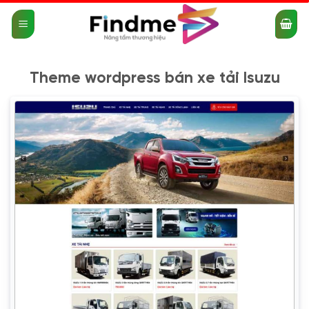
Bỏ
qua
nội
dung
Theme wordpress bán xe tải Isuzu