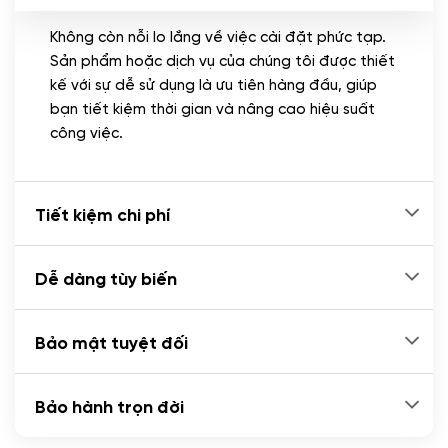
Không còn nỗi lo lắng về việc cài đặt phức tạp.
CÀI ĐẶT PLUGINS
Sản phẩm hoặc dịch vụ của chúng tôi được thiết
Cài đặt plugin theo yêu cầu
kế với sự dễ sử dụng là ưu tiên hàng đầu, giúp
(+100.000 VND)
bạn tiết kiệm thời gian và nâng cao hiệu suất
Cài plugin xử lý thanh toán tự động qua
công việc.
ngân hàng vietcombank, techcombank,
Zalopay, QR code...
(+2.000.000 VND)
Tiết kiệm chi phí
Dễ dàng tùy biến
Bảo mật tuyệt đối
Bảo hành trọn đời