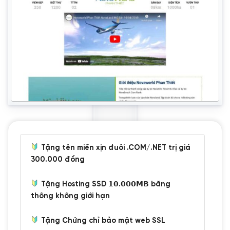
Tặng tên miền xịn đuôi .COM/.NET trị giá
300.000 đồng
Tặng Hosting SSD 𝟭𝟬.𝟬𝟬𝟬𝗠𝗕 băng
thông không giới hạn
Tặng Chứng chỉ bảo mật web SSL