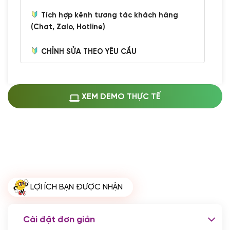
Tích hợp kênh tương tác khách hàng
(Chat, Zalo, Hotline)
CHỈNH SỬA THEO YÊU CẦU
Miễn phí cài web lên host giống demo
100%
(+0 VND)
Thay logo + thông tin doanh nghiệp
XEM DEMO THỰC TẾ
(+100.000 VND)
Đổi màu chủ đạo theo tông của logo
(+250.000 VND)
Sửa danh mục và sắp xếp lại thanh
menu
(+200.000 VND)
Thay đổi bố cục trang chủ (đơn giản)
LỢI ÍCH BẠN ĐƯỢC NHẬN
(+200.000 VND)
Đăng 10 bài viết chuẩn seo
(+500.000 VND)
Cài đặt đơn giản
Nhập liệu 100 bài viết
(+1.000.000 VND)