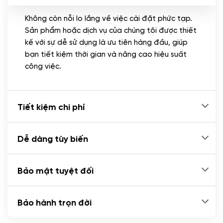
Không còn nỗi lo lắng về việc cài đặt phức tạp.
CÀI ĐẶT PLUGINS
Sản phẩm hoặc dịch vụ của chúng tôi được thiết
Cài đặt plugin theo yêu cầu
kế với sự dễ sử dụng là ưu tiên hàng đầu, giúp
(+100.000 VND)
bạn tiết kiệm thời gian và nâng cao hiệu suất
Cài plugin xử lý thanh toán tự động qua
công việc.
ngân hàng vietcombank, techcombank,
Zalopay, QR code...
(+2.000.000 VND)
Tiết kiệm chi phí
Dễ dàng tùy biến
Bảo mật tuyệt đối
Bảo hành trọn đời