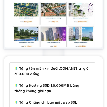
Tặng tên miền xịn đuôi .COM/.NET trị giá
300.000 đồng
Tặng Hosting SSD 𝟭𝟬.𝟬𝟬𝟬𝗠𝗕 băng
thông không giới hạn
Tặng Chứng chỉ bảo mật web SSL