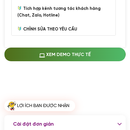
Tích hợp kênh tương tác khách hàng
(Chat, Zalo, Hotline)
CHỈNH SỬA THEO YÊU CẦU
Miễn phí cài web lên host giống demo
100%
(+0 VND)
Thay logo + thông tin doanh nghiệp
XEM DEMO THỰC TẾ
(+100.000 VND)
Đổi màu chủ đạo theo tông của logo
(+250.000 VND)
Sửa danh mục và sắp xếp lại thanh
menu
(+200.000 VND)
Thay đổi bố cục trang chủ (đơn giản)
LỢI ÍCH BẠN ĐƯỢC NHẬN
(+200.000 VND)
Đăng 10 bài viết chuẩn seo
(+500.000 VND)
Cài đặt đơn giản
Nhập liệu 100 bài viết
(+1.000.000 VND)