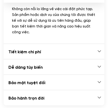
Không còn nỗi lo lắng về việc cài đặt phức tạp.
CÀI ĐẶT PLUGINS
Sản phẩm hoặc dịch vụ của chúng tôi được thiết
Cài đặt plugin theo yêu cầu
kế với sự dễ sử dụng là ưu tiên hàng đầu, giúp
(+100.000 VND)
bạn tiết kiệm thời gian và nâng cao hiệu suất
Cài plugin xử lý thanh toán tự động qua
công việc.
ngân hàng vietcombank, techcombank,
Zalopay, QR code...
(+2.000.000 VND)
Tiết kiệm chi phí
Dễ dàng tùy biến
Bảo mật tuyệt đối
Bảo hành trọn đời