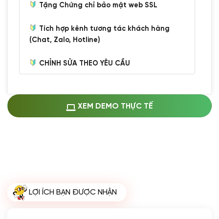
Tặng Chứng chỉ bảo mật web SSL
Tích hợp kênh tương tác khách hàng
(Chat, Zalo, Hotline)
CHỈNH SỬA THEO YÊU CẦU
Miễn phí cài web lên host giống demo
100%
(+0 VND)
Thay logo + thông tin doanh nghiệp
XEM DEMO THỰC TẾ
(+100.000 VND)
Đổi màu chủ đạo theo tông của logo
(+250.000 VND)
Sửa danh mục và sắp xếp lại thanh
menu
(+200.000 VND)
Thay đổi bố cục trang chủ (đơn giản)
LỢI ÍCH BẠN ĐƯỢC NHẬN
(+200.000 VND)
Đăng 10 bài viết chuẩn seo
(+500.000 VND)