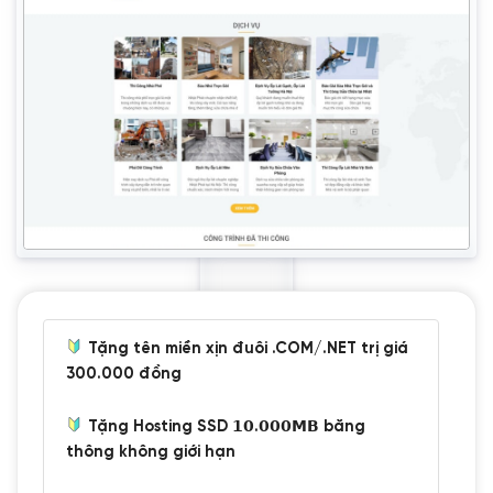
Tặng tên miền xịn đuôi .COM/.NET trị giá
300.000 đồng
Tặng Hosting SSD 𝟭𝟬.𝟬𝟬𝟬𝗠𝗕 băng
thông không giới hạn