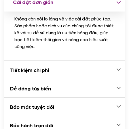
Cài đặt đơn giản
Nhập liệu 100 bài viết
(+1.000.000 VND)
Không còn nỗi lo lắng về việc cài đặt phức tạp.
CÀI ĐẶT PLUGINS
Sản phẩm hoặc dịch vụ của chúng tôi được thiết
Cài đặt plugin theo yêu cầu
kế với sự dễ sử dụng là ưu tiên hàng đầu, giúp
(+100.000 VND)
bạn tiết kiệm thời gian và nâng cao hiệu suất
Cài plugin xử lý thanh toán tự động qua
công việc.
ngân hàng vietcombank, techcombank,
Zalopay, QR code...
(+2.000.000 VND)
Tiết kiệm chi phí
Dễ dàng tùy biến
Bảo mật tuyệt đối
Bảo hành trọn đời