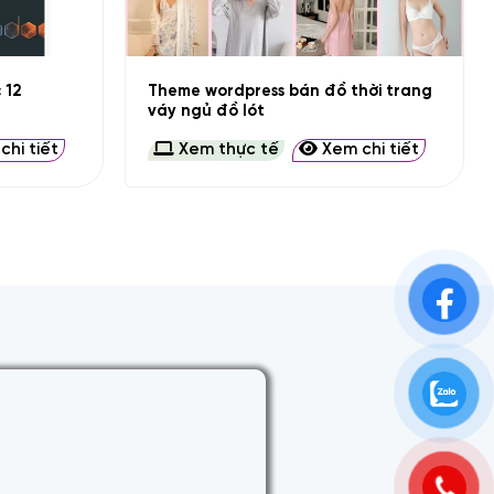
+
Theme wordpress bán đồ thời trang
 12
váy ngủ đồ lót
hi tiết
Xem thực tế
Xem chi tiết