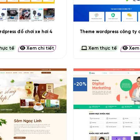
+
dpress đồ chơi xe hơi 4
Theme wordpress công ty d
hực tế
Xem chi tiết
Xem thực tế
Xem c
-20%