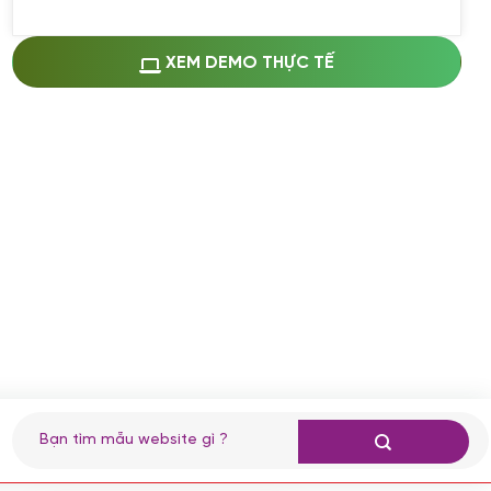
Miễn phí cài web lên host giống demo
100%
(+0 VND)
Thay logo + thông tin doanh nghiệp
XEM DEMO THỰC TẾ
(+100.000 VND)
Đổi màu chủ đạo theo tông của logo
(+250.000 VND)
Sửa danh mục và sắp xếp lại thanh
menu
(+200.000 VND)
Thay đổi bố cục trang chủ (đơn giản)
(+200.000 VND)
Đăng 10 bài viết chuẩn seo
(+500.000 VND)
Nhập liệu 100 bài viết
(+1.000.000 VND)
CÀI ĐẶT PLUGINS
Tìm
kiếm:
Cài đặt plugin theo yêu cầu
(+100.000 VND)