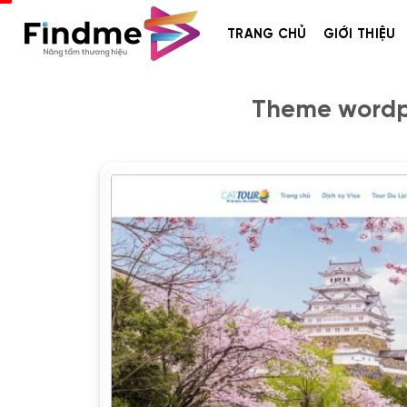
Bỏ
qua
TRANG CHỦ
GIỚI THIỆU
nội
dung
Theme wordpr