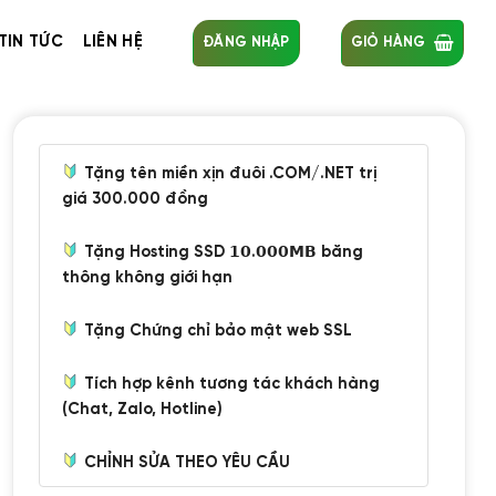
TIN TỨC
LIÊN HỆ
ĐĂNG NHẬP
GIỎ HÀNG
Tặng tên miền xịn đuôi .COM/.NET trị
giá 300.000 đồng
Tặng Hosting SSD 𝟭𝟬.𝟬𝟬𝟬𝗠𝗕 băng
thông không giới hạn
Tặng Chứng chỉ bảo mật web SSL
Tích hợp kênh tương tác khách hàng
(Chat, Zalo, Hotline)
CHỈNH SỬA THEO YÊU CẦU