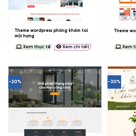
+
+
Theme wordpress phòng khám tai
Theme wor
mũi họng
Xem thực tế
Xem chi tiết
Xem t
-20%
-30%