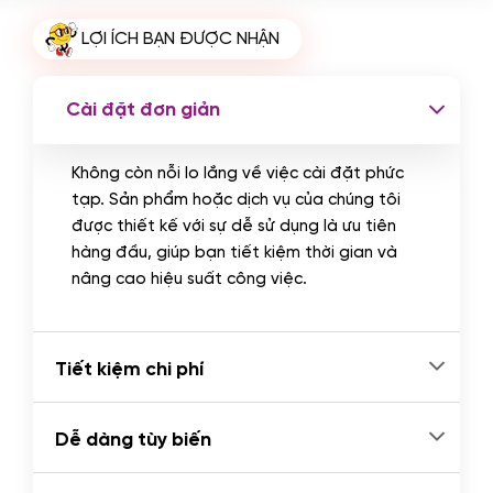
Cài plugin xử lý thanh toán tự động
LỢI ÍCH BẠN ĐƯỢC NHẬN
qua ngân hàng vietcombank,
techcombank, Zalopay, QR code...
(+2.000.000 VND)
Cài đặt đơn giản
Không còn nỗi lo lắng về việc cài đặt phức
tạp. Sản phẩm hoặc dịch vụ của chúng tôi
được thiết kế với sự dễ sử dụng là ưu tiên
hàng đầu, giúp bạn tiết kiệm thời gian và
nâng cao hiệu suất công việc.
Tiết kiệm chi phí
Dễ dàng tùy biến