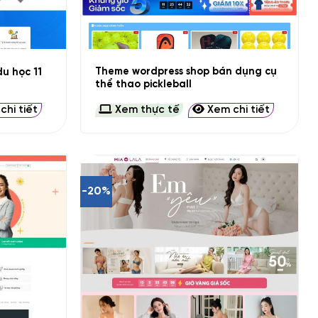
+
Theme wordpress shop bán dụng cụ
u học 11
thể thao pickleball
hi tiết
Xem thực tế
Xem chi tiết
-20%