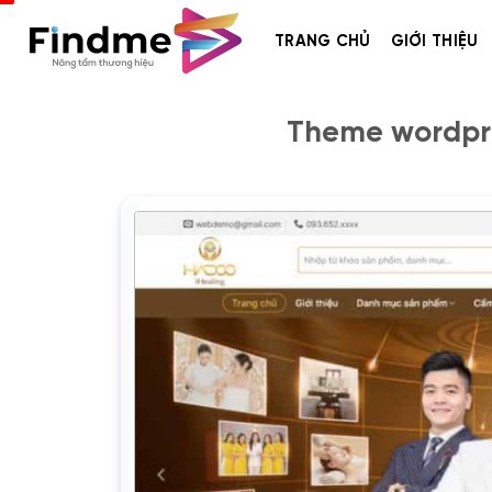
Bỏ
qua
TRANG CHỦ
GIỚI THIỆU
nội
dung
Theme wordpr