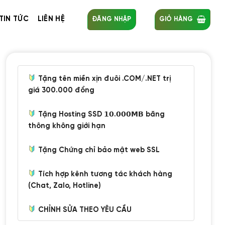
TIN TỨC
LIÊN HỆ
ĐĂNG NHẬP
GIỎ HÀNG
Tặng tên miền xịn đuôi .COM/.NET trị
giá 300.000 đồng
Tặng Hosting SSD 𝟭𝟬.𝟬𝟬𝟬𝗠𝗕 băng
thông không giới hạn
Tặng Chứng chỉ bảo mật web SSL
Tích hợp kênh tương tác khách hàng
(Chat, Zalo, Hotline)
CHỈNH SỬA THEO YÊU CẦU