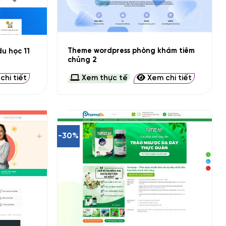
+
Theme wordpress phòng khám tiêm
u học 11
chủng 2
hi tiết
Xem thực tế
Xem chi tiết
-30%