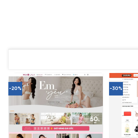
-20%
-30%