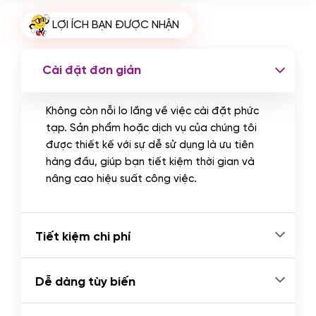
Cài plugin xử lý thanh toán tự động
LỢI ÍCH BẠN ĐƯỢC NHẬN
qua ngân hàng vietcombank,
techcombank, Zalopay, QR code...
(+2.000.000 VND)
Cài đặt đơn giản
Không còn nỗi lo lắng về việc cài đặt phức
tạp. Sản phẩm hoặc dịch vụ của chúng tôi
được thiết kế với sự dễ sử dụng là ưu tiên
hàng đầu, giúp bạn tiết kiệm thời gian và
nâng cao hiệu suất công việc.
Tiết kiệm chi phí
Dễ dàng tùy biến