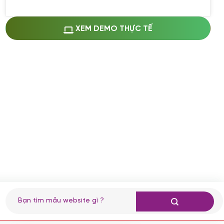
Miễn phí cài web lên host giống demo
100%
(+0 VND)
Thay logo + thông tin doanh nghiệp
XEM DEMO THỰC TẾ
(+100.000 VND)
Đổi màu chủ đạo theo tông của logo
(+250.000 VND)
Sửa danh mục và sắp xếp lại thanh
menu
(+200.000 VND)
Thay đổi bố cục trang chủ (đơn giản)
(+200.000 VND)
Đăng 10 bài viết chuẩn seo
(+500.000 VND)
Nhập liệu 100 bài viết
(+1.000.000 VND)
CÀI ĐẶT PLUGINS
Tìm
kiếm:
Cài đặt plugin theo yêu cầu
(+100.000 VND)