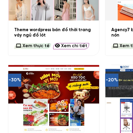
+
+
Theme wordpress bán đồ thời trang
Agency7 b
váy ngủ đồ lót
nón
Xem thực tế
Xem chi tiết
Xem t
-30%
-20%