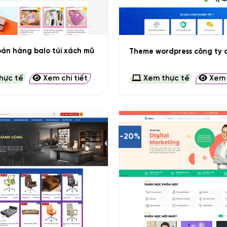
+
án hàng balo túi xách mũ
Theme wordpress công ty d
hực tế
Xem chi tiết
Xem thực tế
Xem c
-20%