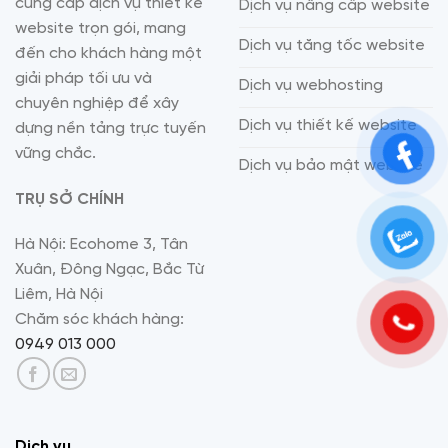
cung cấp dịch vụ thiết kế
Dịch vụ nâng cấp website
website trọn gói, mang
Dịch vụ tăng tốc website
đến cho khách hàng một
giải pháp tối ưu và
Dịch vụ webhosting
chuyên nghiệp để xây
Dịch vụ thiết kế website
dựng nền tảng trực tuyến
vững chắc.
Dịch vụ bảo mật website
TRỤ SỞ CHÍNH
Hà Nội: Ecohome 3, Tân
Xuân, Đông Ngạc, Bắc Từ
Liêm, Hà Nội
Chăm sóc khách hàng:
0949 013 000
Dịch vụ