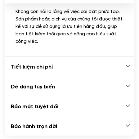
Không còn nỗi lo lắng về việc cài đặt phức tạp.
CÀI ĐẶT PLUGINS
Sản phẩm hoặc dịch vụ của chúng tôi được thiết
Cài đặt plugin theo yêu cầu
kế với sự dễ sử dụng là ưu tiên hàng đầu, giúp
(+100.000 VND)
bạn tiết kiệm thời gian và nâng cao hiệu suất
Cài plugin xử lý thanh toán tự động qua
công việc.
ngân hàng vietcombank, techcombank,
Zalopay, QR code...
(+2.000.000 VND)
Tiết kiệm chi phí
Dễ dàng tùy biến
Bảo mật tuyệt đối
Bảo hành trọn đời