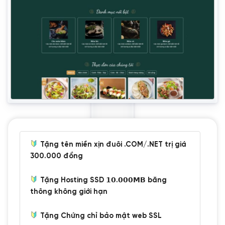
Tặng tên miền xịn đuôi .COM/.NET trị giá
300.000 đồng
Tặng Hosting SSD 𝟭𝟬.𝟬𝟬𝟬𝗠𝗕 băng
thông không giới hạn
Tặng Chứng chỉ bảo mật web SSL