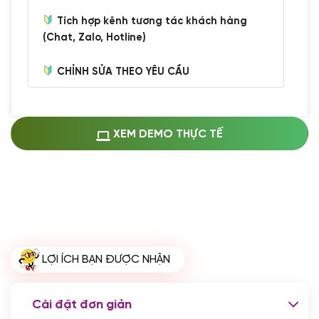
Tích hợp kênh tương tác khách hàng
(Chat, Zalo, Hotline)
CHỈNH SỬA THEO YÊU CẦU
Miễn phí cài web lên host giống demo
100%
(+0 VND)
Thay logo + thông tin doanh nghiệp
XEM DEMO THỰC TẾ
(+100.000 VND)
Đổi màu chủ đạo theo tông của logo
(+250.000 VND)
Sửa danh mục và sắp xếp lại thanh
menu
(+200.000 VND)
Thay đổi bố cục trang chủ (đơn giản)
LỢI ÍCH BẠN ĐƯỢC NHẬN
(+200.000 VND)
Đăng 10 bài viết chuẩn seo
(+500.000 VND)
Cài đặt đơn giản
Nhập liệu 100 bài viết
(+1.000.000 VND)