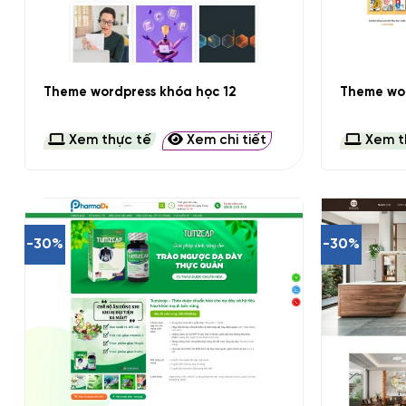
+
+
Theme wordpress khóa học 12
Theme wor
Xem thực tế
Xem chi tiết
Xem t
-30%
-30%