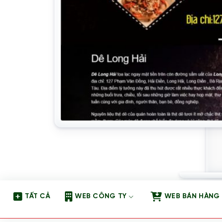
TẤT CẢ
WEB CÔNG TY
WEB BÁN HÀNG