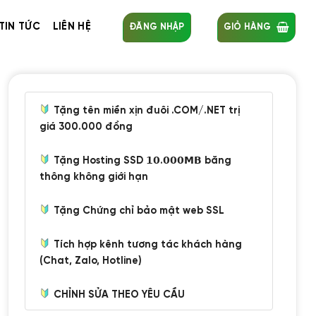
TIN TỨC
LIÊN HỆ
ĐĂNG NHẬP
GIỎ HÀNG
Tặng tên miền xịn đuôi .COM/.NET trị
giá 300.000 đồng
Tặng Hosting SSD 𝟭𝟬.𝟬𝟬𝟬𝗠𝗕 băng
thông không giới hạn
Tặng Chứng chỉ bảo mật web SSL
Tích hợp kênh tương tác khách hàng
(Chat, Zalo, Hotline)
CHỈNH SỬA THEO YÊU CẦU