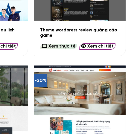
+
du lịch
Theme wordpress review quảng cáo
game
hi tiết
Xem thực tế
Xem chi tiết
-20%