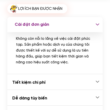
Cài plugin xử lý thanh toán tự động
LỢI ÍCH BẠN ĐƯỢC NHẬN
qua ngân hàng vietcombank,
techcombank, Zalopay, QR code...
(+2.000.000 VND)
Cài đặt đơn giản
Không còn nỗi lo lắng về việc cài đặt phức
tạp. Sản phẩm hoặc dịch vụ của chúng tôi
được thiết kế với sự dễ sử dụng là ưu tiên
hàng đầu, giúp bạn tiết kiệm thời gian và
nâng cao hiệu suất công việc.
Tiết kiệm chi phí
Dễ dàng tùy biến