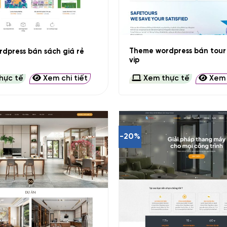
+
Theme wordpress bán tour 
dpress bán sách giá rẻ
vip
hực tế
Xem chi tiết
Xem thực tế
Xem c
-20%