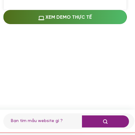
Miễn phí cài web lên host giống demo
100%
(+0 VND)
Thay logo + thông tin doanh nghiệp
XEM DEMO THỰC TẾ
(+100.000 VND)
Đổi màu chủ đạo theo tông của logo
(+250.000 VND)
Sửa danh mục và sắp xếp lại thanh
menu
(+200.000 VND)
Thay đổi bố cục trang chủ (đơn giản)
(+200.000 VND)
Đăng 10 bài viết chuẩn seo
(+500.000 VND)
Nhập liệu 100 bài viết
(+1.000.000 VND)
CÀI ĐẶT PLUGINS
Tìm
kiếm:
Cài đặt plugin theo yêu cầu
(+100.000 VND)