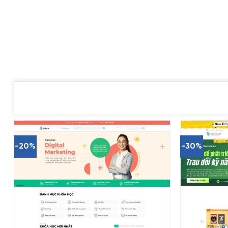
-20%
-30%