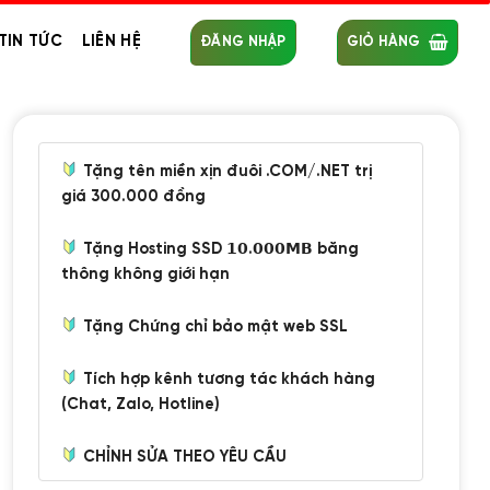
TIN TỨC
LIÊN HỆ
ĐĂNG NHẬP
GIỎ HÀNG
Tặng tên miền xịn đuôi .COM/.NET trị
giá 300.000 đồng
Tặng Hosting SSD 𝟭𝟬.𝟬𝟬𝟬𝗠𝗕 băng
thông không giới hạn
Tặng Chứng chỉ bảo mật web SSL
Tích hợp kênh tương tác khách hàng
(Chat, Zalo, Hotline)
CHỈNH SỬA THEO YÊU CẦU