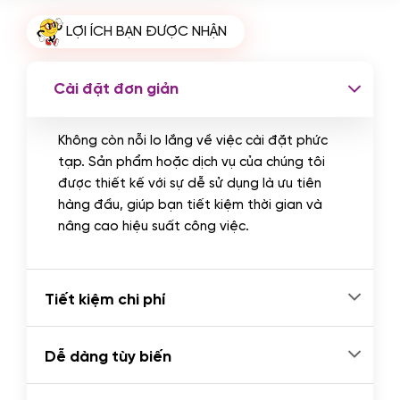
Cài plugin xử lý thanh toán tự động
LỢI ÍCH BẠN ĐƯỢC NHẬN
qua ngân hàng vietcombank,
techcombank, Zalopay, QR code...
(+2.000.000 VND)
Cài đặt đơn giản
Không còn nỗi lo lắng về việc cài đặt phức
tạp. Sản phẩm hoặc dịch vụ của chúng tôi
được thiết kế với sự dễ sử dụng là ưu tiên
hàng đầu, giúp bạn tiết kiệm thời gian và
nâng cao hiệu suất công việc.
Tiết kiệm chi phí
Dễ dàng tùy biến