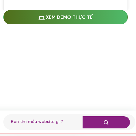
Miễn phí cài web lên host giống demo
100%
(+0 VND)
Thay logo + thông tin doanh nghiệp
XEM DEMO THỰC TẾ
(+100.000 VND)
Đổi màu chủ đạo theo tông của logo
(+250.000 VND)
Sửa danh mục và sắp xếp lại thanh
menu
(+200.000 VND)
Thay đổi bố cục trang chủ (đơn giản)
(+200.000 VND)
Đăng 10 bài viết chuẩn seo
(+500.000 VND)
Nhập liệu 100 bài viết
(+1.000.000 VND)
CÀI ĐẶT PLUGINS
Tìm
kiếm:
Cài đặt plugin theo yêu cầu
(+100.000 VND)