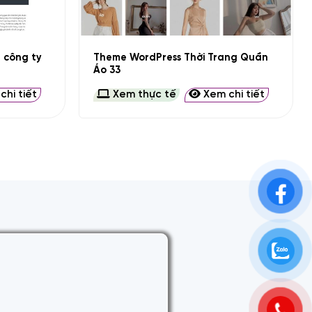
+
u công ty
Theme WordPress Thời Trang Quần
Áo 33
hi tiết
Xem thực tế
Xem chi tiết