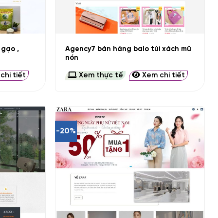
+
 gạo ,
Agency7 bán hàng balo túi xách mũ
nón
hi tiết
Xem thực tế
Xem chi tiết
-20%