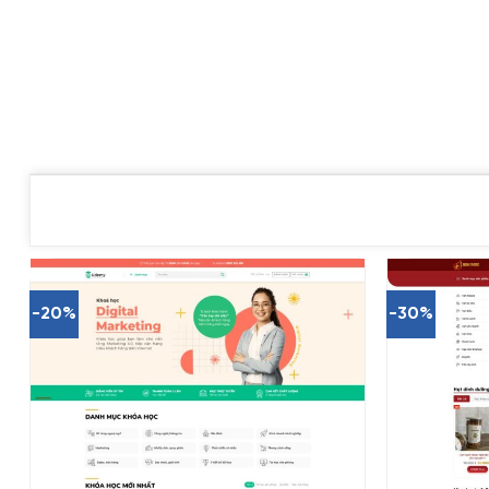
-20%
-30%