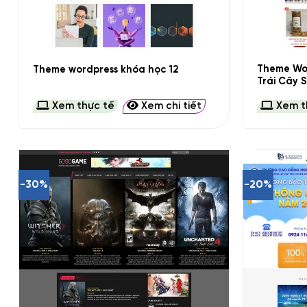
+
+
Theme Wor
Theme wordpress khóa học 12
Trái Cây 
Xem thực tế
Xem chi tiết
Xem t
-30%
-20%