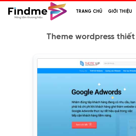
Bỏ
qua
TRANG CHỦ
GIỚI THIỆU
nội
dung
Theme wordpress thiết