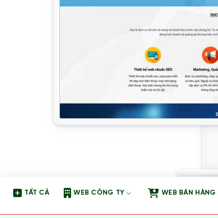
TẤT CẢ
WEB CÔNG TY
WEB BÁN HÀNG