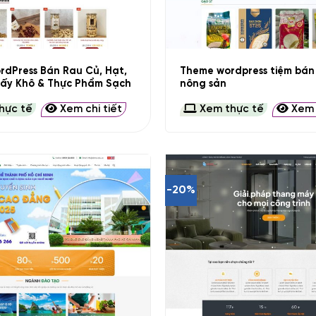
+
dPress Bán Rau Củ, Hạt,
Theme wordpress tiệm bán
Sấy Khô & Thực Phẩm Sạch
nông sản
hực tế
Xem chi tiết
Xem thực tế
Xem c
-20%