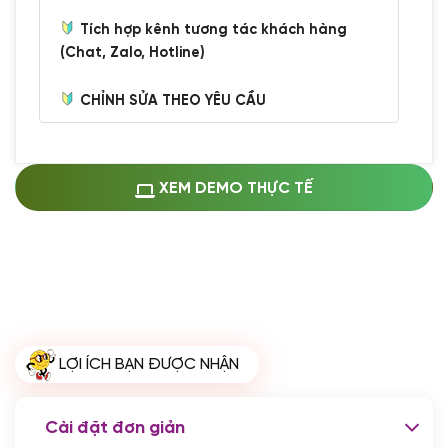
Tích hợp kênh tương tác khách hàng
(Chat, Zalo, Hotline)
CHỈNH SỬA THEO YÊU CẦU
Miễn phí cài web lên host giống demo
100%
(+0 VND)
Thay logo + thông tin doanh nghiệp
XEM DEMO THỰC TẾ
(+100.000 VND)
Đổi màu chủ đạo theo tông của logo
(+250.000 VND)
Sửa danh mục và sắp xếp lại thanh
menu
(+200.000 VND)
Thay đổi bố cục trang chủ (đơn giản)
LỢI ÍCH BẠN ĐƯỢC NHẬN
(+200.000 VND)
Đăng 10 bài viết chuẩn seo
(+500.000 VND)
Cài đặt đơn giản
Nhập liệu 100 bài viết
(+1.000.000 VND)