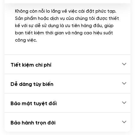
Không còn nỗi lo lắng về việc cài đặt phức tạp.
CÀI ĐẶT PLUGINS
Sản phẩm hoặc dịch vụ của chúng tôi được thiết
Cài đặt plugin theo yêu cầu
kế với sự dễ sử dụng là ưu tiên hàng đầu, giúp
(+100.000 VND)
bạn tiết kiệm thời gian và nâng cao hiệu suất
Cài plugin xử lý thanh toán tự động qua
công việc.
ngân hàng vietcombank, techcombank,
Zalopay, QR code...
(+2.000.000 VND)
Tiết kiệm chi phí
Dễ dàng tùy biến
Bảo mật tuyệt đối
Bảo hành trọn đời