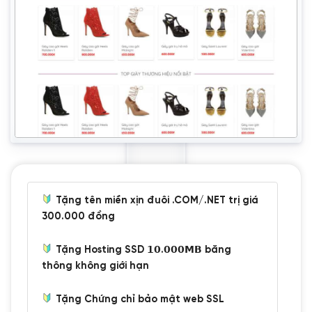
Tặng tên miền xịn đuôi .COM/.NET trị giá
300.000 đồng
Tặng Hosting SSD 𝟭𝟬.𝟬𝟬𝟬𝗠𝗕 băng
thông không giới hạn
Tặng Chứng chỉ bảo mật web SSL