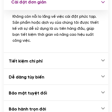
Cài đặt đơn giản
Nhập liệu 100 bài viết
(+1.000.000 VND)
Không còn nỗi lo lắng về việc cài đặt phức tạp.
CÀI ĐẶT PLUGINS
Sản phẩm hoặc dịch vụ của chúng tôi được thiết
Cài đặt plugin theo yêu cầu
kế với sự dễ sử dụng là ưu tiên hàng đầu, giúp
(+100.000 VND)
bạn tiết kiệm thời gian và nâng cao hiệu suất
Cài plugin xử lý thanh toán tự động qua
công việc.
ngân hàng vietcombank, techcombank,
Zalopay, QR code...
(+2.000.000 VND)
Tiết kiệm chi phí
Dễ dàng tùy biến
Bảo mật tuyệt đối
Bảo hành trọn đời