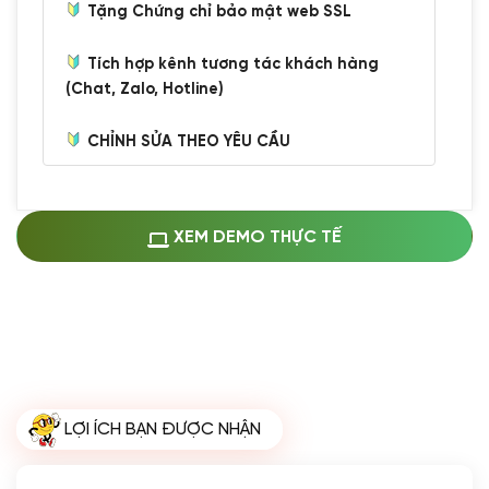
Tặng Chứng chỉ bảo mật web SSL
Tích hợp kênh tương tác khách hàng
(Chat, Zalo, Hotline)
CHỈNH SỬA THEO YÊU CẦU
Miễn phí cài web lên host giống demo
100%
(+0 VND)
Thay logo + thông tin doanh nghiệp
XEM DEMO THỰC TẾ
(+100.000 VND)
Đổi màu chủ đạo theo tông của logo
(+250.000 VND)
Sửa danh mục và sắp xếp lại thanh
menu
(+200.000 VND)
Thay đổi bố cục trang chủ (đơn giản)
LỢI ÍCH BẠN ĐƯỢC NHẬN
(+200.000 VND)
Đăng 10 bài viết chuẩn seo
(+500.000 VND)