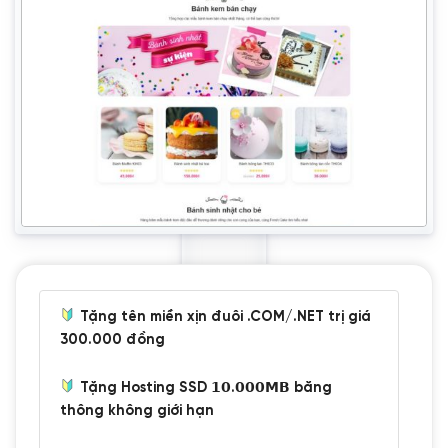
Tặng tên miền xịn đuôi .COM/.NET trị giá
300.000 đồng
Tặng Hosting SSD 𝟭𝟬.𝟬𝟬𝟬𝗠𝗕 băng
thông không giới hạn