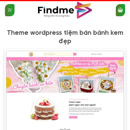
Bỏ
qua
nội
dung
Theme wordpress tiệm bán bánh kem
đẹp