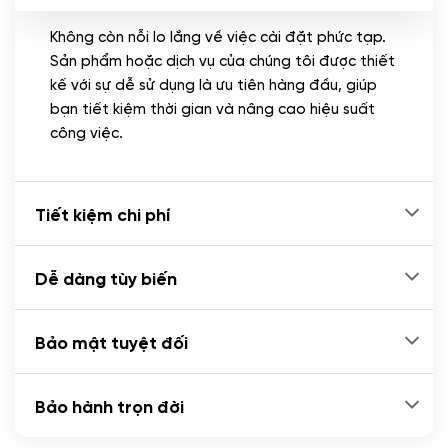
Không còn nỗi lo lắng về việc cài đặt phức tạp.
CÀI ĐẶT PLUGINS
Sản phẩm hoặc dịch vụ của chúng tôi được thiết
Cài đặt plugin theo yêu cầu
kế với sự dễ sử dụng là ưu tiên hàng đầu, giúp
(+100.000 VND)
bạn tiết kiệm thời gian và nâng cao hiệu suất
Cài plugin xử lý thanh toán tự động qua
công việc.
ngân hàng vietcombank, techcombank,
Zalopay, QR code...
(+2.000.000 VND)
Tiết kiệm chi phí
Dễ dàng tùy biến
Bảo mật tuyệt đối
Bảo hành trọn đời