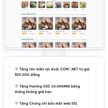
Tặng tên miền xịn đuôi .COM/.NET trị giá
300.000 đồng
Tặng Hosting SSD 𝟭𝟬.𝟬𝟬𝟬𝗠𝗕 băng
thông không giới hạn
Tặng Chứng chỉ bảo mật web SSL