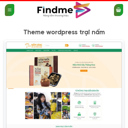
Bỏ
qua
nội
dung
Theme wordpress trại nấm