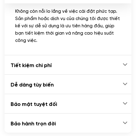
Không còn nỗi lo lắng về việc cài đặt phức tạp.
CÀI ĐẶT PLUGINS
Sản phẩm hoặc dịch vụ của chúng tôi được thiết
Cài đặt plugin theo yêu cầu
kế với sự dễ sử dụng là ưu tiên hàng đầu, giúp
(+100.000 VND)
bạn tiết kiệm thời gian và nâng cao hiệu suất
Cài plugin xử lý thanh toán tự động qua
công việc.
ngân hàng vietcombank, techcombank,
Zalopay, QR code...
(+2.000.000 VND)
Tiết kiệm chi phí
Dễ dàng tùy biến
Bảo mật tuyệt đối
Bảo hành trọn đời