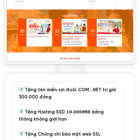
Tặng tên miền xịn đuôi .COM/.NET trị giá
300.000 đồng
Tặng Hosting SSD 𝟭𝟬.𝟬𝟬𝟬𝗠𝗕 băng
thông không giới hạn
Tặng Chứng chỉ bảo mật web SSL