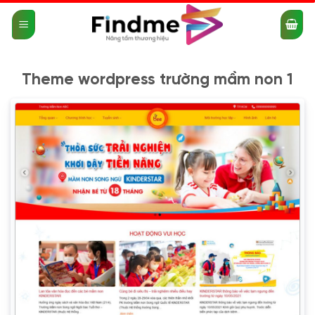
Bỏ
qua
nội
dung
Theme wordpress trường mầm non 1