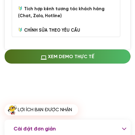
Tích hợp kênh tương tác khách hàng
(Chat, Zalo, Hotline)
CHỈNH SỬA THEO YÊU CẦU
Miễn phí cài web lên host giống demo
100%
(+0 VND)
Thay logo + thông tin doanh nghiệp
XEM DEMO THỰC TẾ
(+100.000 VND)
Đổi màu chủ đạo theo tông của logo
(+250.000 VND)
Sửa danh mục và sắp xếp lại thanh
menu
(+200.000 VND)
Thay đổi bố cục trang chủ (đơn giản)
LỢI ÍCH BẠN ĐƯỢC NHẬN
(+200.000 VND)
Đăng 10 bài viết chuẩn seo
(+500.000 VND)
Cài đặt đơn giản
Nhập liệu 100 bài viết
(+1.000.000 VND)