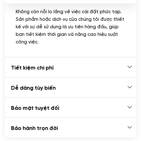
Không còn nỗi lo lắng về việc cài đặt phức tạp.
CÀI ĐẶT PLUGINS
Sản phẩm hoặc dịch vụ của chúng tôi được thiết
Cài đặt plugin theo yêu cầu
kế với sự dễ sử dụng là ưu tiên hàng đầu, giúp
(+100.000 VND)
bạn tiết kiệm thời gian và nâng cao hiệu suất
Cài plugin xử lý thanh toán tự động qua
công việc.
ngân hàng vietcombank, techcombank,
Zalopay, QR code...
(+2.000.000 VND)
Tiết kiệm chi phí
Dễ dàng tùy biến
Bảo mật tuyệt đối
Bảo hành trọn đời