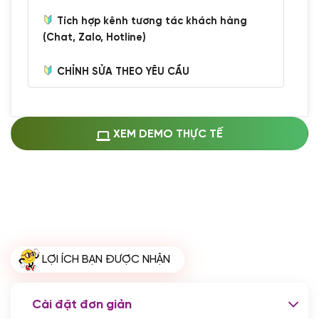
Tích hợp kênh tương tác khách hàng
(Chat, Zalo, Hotline)
CHỈNH SỬA THEO YÊU CẦU
Miễn phí cài web lên host giống demo
100%
(+0 VND)
Thay logo + thông tin doanh nghiệp
XEM DEMO THỰC TẾ
(+100.000 VND)
Đổi màu chủ đạo theo tông của logo
(+250.000 VND)
Sửa danh mục và sắp xếp lại thanh
menu
(+200.000 VND)
Thay đổi bố cục trang chủ (đơn giản)
LỢI ÍCH BẠN ĐƯỢC NHẬN
(+200.000 VND)
Đăng 10 bài viết chuẩn seo
(+500.000 VND)
Cài đặt đơn giản
Nhập liệu 100 bài viết
(+1.000.000 VND)