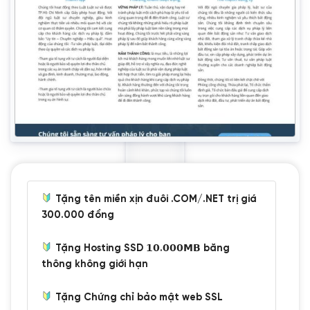
Tặng tên miền xịn đuôi .COM/.NET trị giá
300.000 đồng
Tặng Hosting SSD 𝟭𝟬.𝟬𝟬𝟬𝗠𝗕 băng
thông không giới hạn
Tặng Chứng chỉ bảo mật web SSL