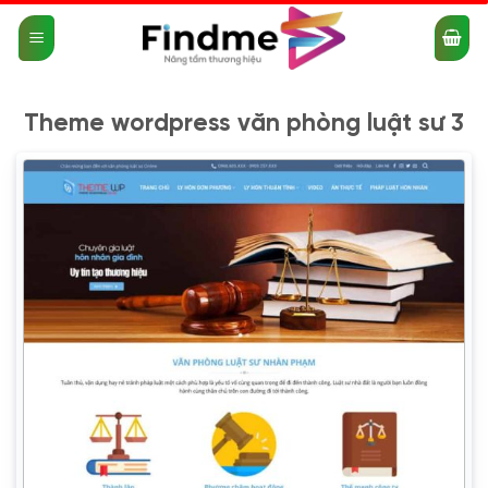
Bỏ
qua
nội
dung
Theme wordpress văn phòng luật sư 3