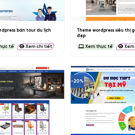
+
dpress bán tour du lịch
Theme wordpress siêu thị 
đẹp
hực tế
Xem chi tiết
Xem thực tế
Xem c
-20%