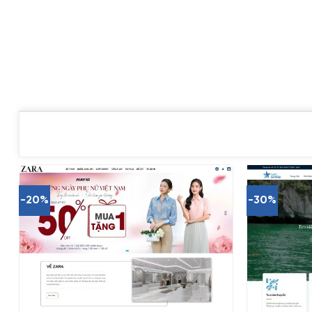
-20%
-30%