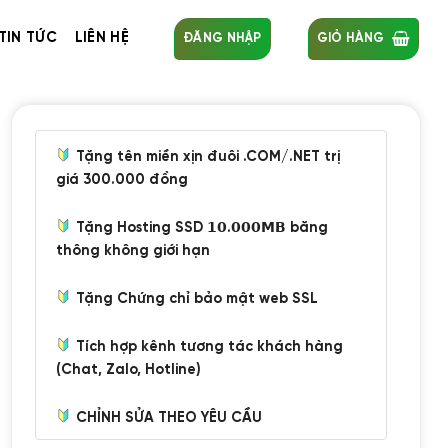
TIN TỨC
LIÊN HỆ
ĐĂNG NHẬP
GIỎ HÀNG
Tặng tên miền xịn đuôi .COM/.NET trị
giá 300.000 đồng
Tặng Hosting SSD 𝟭𝟬.𝟬𝟬𝟬𝗠𝗕 băng
thông không giới hạn
Tặng Chứng chỉ bảo mật web SSL
Tích hợp kênh tương tác khách hàng
(Chat, Zalo, Hotline)
CHỈNH SỬA THEO YÊU CẦU