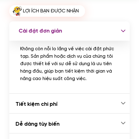
Cài plugin xử lý thanh toán tự động
LỢI ÍCH BẠN ĐƯỢC NHẬN
qua ngân hàng vietcombank,
techcombank, Zalopay, QR code...
(+2.000.000 VND)
Cài đặt đơn giản
Không còn nỗi lo lắng về việc cài đặt phức
tạp. Sản phẩm hoặc dịch vụ của chúng tôi
được thiết kế với sự dễ sử dụng là ưu tiên
hàng đầu, giúp bạn tiết kiệm thời gian và
nâng cao hiệu suất công việc.
Tiết kiệm chi phí
Dễ dàng tùy biến