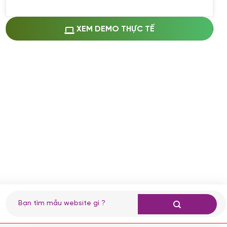
Miễn phí cài web lên host giống demo
100%
(+0 VND)
Thay logo + thông tin doanh nghiệp
XEM DEMO THỰC TẾ
(+100.000 VND)
Đổi màu chủ đạo theo tông của logo
(+250.000 VND)
Sửa danh mục và sắp xếp lại thanh
menu
(+200.000 VND)
Thay đổi bố cục trang chủ (đơn giản)
(+200.000 VND)
Đăng 10 bài viết chuẩn seo
(+500.000 VND)
Nhập liệu 100 bài viết
(+1.000.000 VND)
CÀI ĐẶT PLUGINS
Tìm
kiếm:
Cài đặt plugin theo yêu cầu
(+100.000 VND)