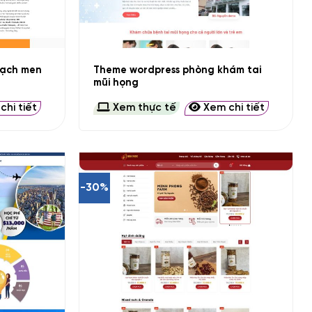
+
gạch men
Theme wordpress phòng khám tai
mũi họng
hi tiết
Xem thực tế
Xem chi tiết
-30%