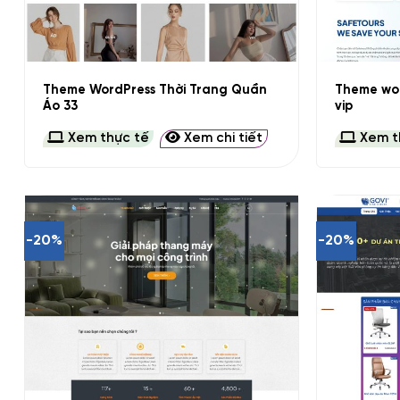
+
+
Theme WordPress Thời Trang Quần
Theme wor
Áo 33
vip
Xem thực tế
Xem chi tiết
Xem t
-20%
-20%