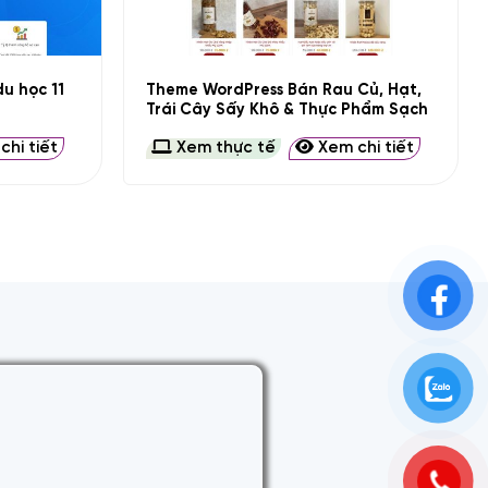
+
Theme WordPress Bán Rau Củ, Hạt,
u học 11
Trái Cây Sấy Khô & Thực Phẩm Sạch
hi tiết
Xem thực tế
Xem chi tiết