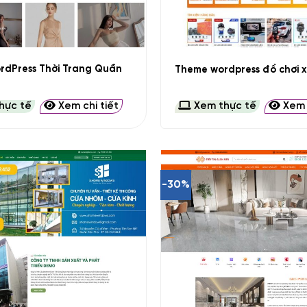
+
rdPress Thời Trang Quần
Theme wordpress đồ chơi x
hực tế
Xem chi tiết
Xem thực tế
Xem c
-30%