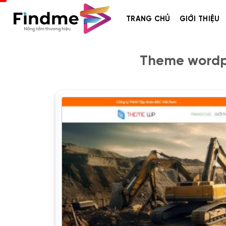
Bỏ
qua
TRANG CHỦ
GIỚI THIỆU
nội
dung
Theme wordpr