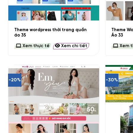
+
+
Theme wordpress thời trang quần
Theme Wo
áo 35
Áo 33
Xem thực tế
Xem chi tiết
Xem t
-20%
-30%