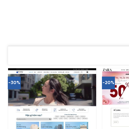
-30%
-20%