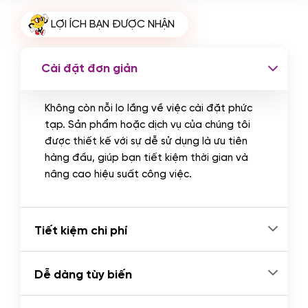
Cài plugin xử lý thanh toán tự động
LỢI ÍCH BẠN ĐƯỢC NHẬN
qua ngân hàng vietcombank,
techcombank, Zalopay, QR code...
(+2.000.000 VND)
Cài đặt đơn giản
Không còn nỗi lo lắng về việc cài đặt phức
tạp. Sản phẩm hoặc dịch vụ của chúng tôi
được thiết kế với sự dễ sử dụng là ưu tiên
hàng đầu, giúp bạn tiết kiệm thời gian và
nâng cao hiệu suất công việc.
Tiết kiệm chi phí
Dễ dàng tùy biến