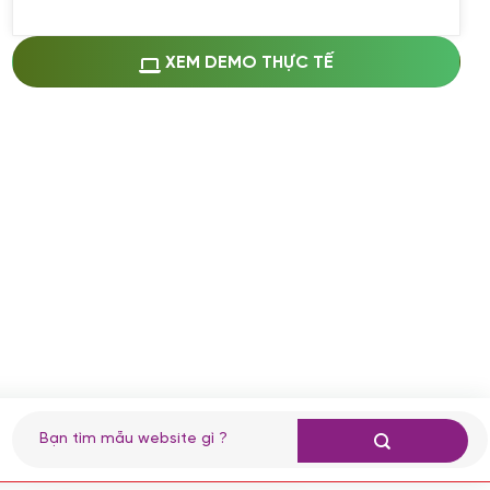
Miễn phí cài web lên host giống demo
100%
(+0 VND)
Thay logo + thông tin doanh nghiệp
XEM DEMO THỰC TẾ
(+100.000 VND)
Đổi màu chủ đạo theo tông của logo
(+250.000 VND)
Sửa danh mục và sắp xếp lại thanh
menu
(+200.000 VND)
Thay đổi bố cục trang chủ (đơn giản)
(+200.000 VND)
Đăng 10 bài viết chuẩn seo
(+500.000 VND)
Nhập liệu 100 bài viết
(+1.000.000 VND)
CÀI ĐẶT PLUGINS
Tìm
kiếm:
Cài đặt plugin theo yêu cầu
(+100.000 VND)