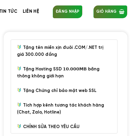
TIN TỨC
LIÊN HỆ
ĐĂNG NHẬP
GIỎ HÀNG
Tặng tên miền xịn đuôi .COM/.NET trị
giá 300.000 đồng
Tặng Hosting SSD 𝟭𝟬.𝟬𝟬𝟬𝗠𝗕 băng
thông không giới hạn
Tặng Chứng chỉ bảo mật web SSL
Tích hợp kênh tương tác khách hàng
(Chat, Zalo, Hotline)
CHỈNH SỬA THEO YÊU CẦU